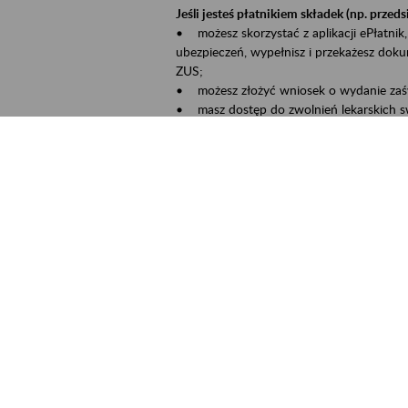
Jeśli jesteś płatnikiem składek (np. przeds
• możesz skorzystać z aplikacji ePłatnik,
ubezpieczeń, wypełnisz i przekażesz dok
ZUS;
• możesz złożyć wniosek o wydanie zaśw
• masz dostęp do zwolnień lekarskich s
Jeśli jesteś świadczeniobiorcą:
• masz dostęp m.in. do formularza PIT 1
do formularza PIT 40A, czyli rocznego ob
• możesz zarezerwować wizytę;
• możesz też złożyć wniosek o zmianę 
Aktywni 50+ to inicjatywa, która pokazuje
wartość.
Program ten to:
• promocja aktywności zawodowej osób p
• zachęcanie do świadomego planowania 
ZUS przez działania informacyjne i eduka
kontynuowaniu aktywności zawodowej, d