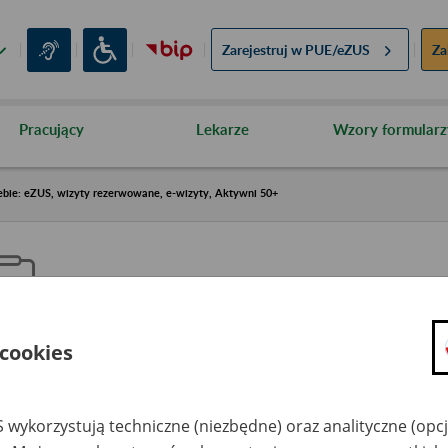
Zarejestruj w
PUE/eZUS
Za
Pracujący
Lekarze
Wzory formularz
ebie: eZUS, wizyty rezerwowane, e-wizyty, Aktywni 50+
 cookies
aproś ZUS do siebie: eZUS, wizy
ezerwowane, e-wizyty, Aktywni
 wykorzystują techniczne (niezbędne) oraz analityczne (opc