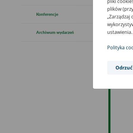
pliki cooki
Ro
plików (prz
Konferencje
„Zarządzaj 
Ob
wykorzystyw
ustawienia.
Archiwum wydarzeń
Op
Polityka co
Odrzuć