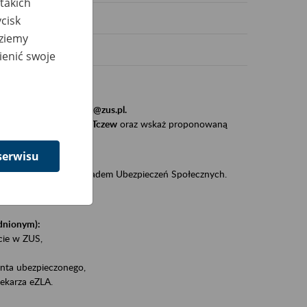
takich
cisk
dziemy
ienić swoje
stytucji, urzędu.
resem
szkolenia_gdansk@zus.pl.
Zaproś ZUS do siebie - Tczew
oraz wskaż proponowaną
serwisu
iędzy klientami a Zakładem Ubezpieczeń Społecznych.
zez internet.
udnionym):
ie w ZUS,
onta ubezpieczonego,
ekarza eZLA.