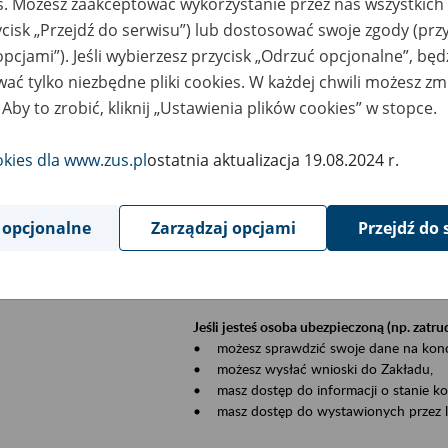
es. Możesz zaakceptować wykorzystanie przez nas wszystkich 
dzaj wydarzenia
Szkolenia
ycisk „Przejdź do serwisu”) lub dostosować swoje zgody (przy
opcjami”). Jeśli wybierzesz przycisk „Odrzuć opcjonalne”, bę
szar merytoryczny
Płatnicy, ubezpieczeni, świadczeniobiorcy
ać tylko niezbędne pliki cookies. W każdej chwili możesz zm
 Aby to zrobić, kliknij „Ustawienia plików cookies” w stopce.
is wydarzenia
Szkolenie stacjonarne w siedzibie firmy, in
okies dla www.zus.pl
ostatnia aktualizacja 19.08.2024 r.
Zgłoszenia przyjmujemy mailowo pod ad
Koniecznie wpisz w temacie wiadomości
datę szkolenia.
 opcjonalne
Zarządzaj opcjami
Przejdź do 
Platforma eZUS to kanał komunikacji pom
Dzięki niemu większość spraw załatwisz pr
Jeśli jesteś osoba ubezpieczoną (np. zatr
• możesz sprawdzić swoje dane na konc
• możesz wysłać wnioski do Zakładu,
• masz dostęp do informacji o stanie k
• masz dostęp do wystawionych przez l