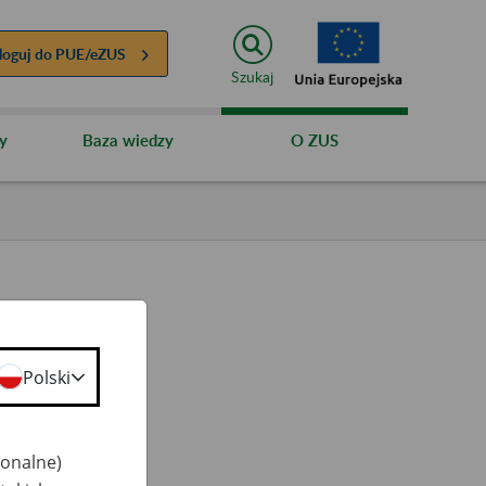
loguj do
PUE/eZUS
Szukaj
y
Baza wiedzy
O ZUS
Polski
ty
 50+
jonalne)