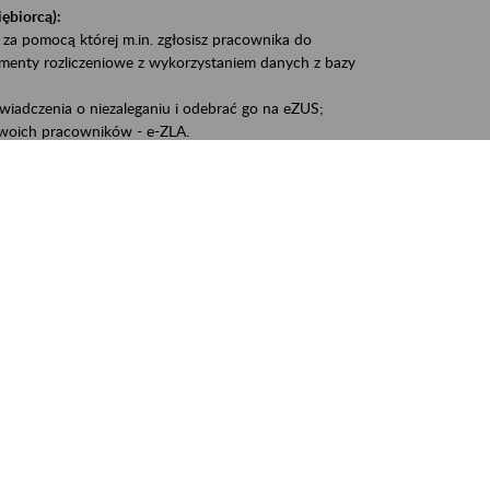
iębiorcą):
 za pomocą której m.in. zgłosisz pracownika do
umenty rozliczeniowe z wykorzystaniem danych z bazy
iadczenia o niezaleganiu i odebrać go na eZUS;
woich pracowników - e-ZLA.
1A, czyli informacji o dochodach uzyskanych od ZUS lub
liczenia podatku przez ZUS;
swoich danych.
, że wiek jest atutem, a doświadczenie ma realną
o pięćdziesiątym roku życia;
kariery i przyszłych świadczeń.
cyjne wspiera osoby dojrzałe w podejmowaniu i
baniu o zdrowie oraz przełamywaniu stereotypów