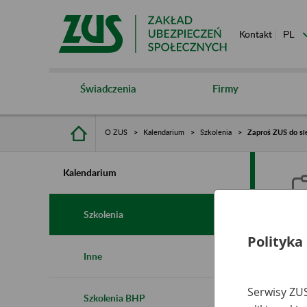
Kontakt
Świadczenia
Firmy
O ZUS
Kalendarium
Szkolenia
Zaproś ZUS do si
Kalendarium
Szkolenia
Polityka
Z
Inne
r
Serwisy ZUS
Szkolenia BHP