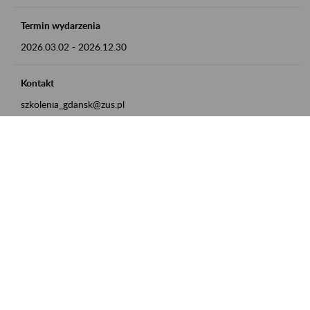
Termin wydarzenia
2026.03.02
-
2026.12.30
Kontakt
szkolenia_gdansk@zus.pl
Powrót do listy
Zamówienia publiczne
Oferty pracy w ZUS
Praktyki i staże w ZUS