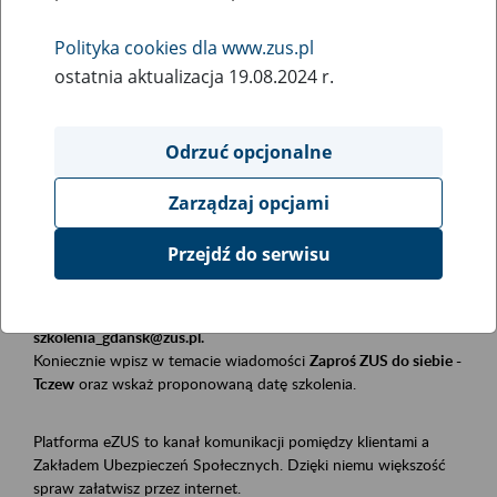
Polityka cookies dla www.zus.pl
Rodzaj wydarzenia
ostatnia aktualizacja 19.08.2024 r.
Szkolenia
Obszar merytoryczny
Odrzuć opcjonalne
Płatnicy, ubezpieczeni, świadczeniobiorcy
Zarządzaj opcjami
Opis wydarzenia
Przejdź do serwisu
Szkolenie stacjonarne w siedzibie firmy, instytucji, urzędu.
Zgłoszenia przyjmujemy mailowo pod adresem
szkolenia_gdansk@zus.pl.
Koniecznie wpisz w temacie wiadomości
Zaproś ZUS do siebie -
Tczew
oraz wskaż proponowaną datę szkolenia.
Platforma eZUS to kanał komunikacji pomiędzy klientami a
Zakładem Ubezpieczeń Społecznych. Dzięki niemu większość
spraw załatwisz przez internet.