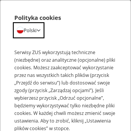
Polityka cookies
Polski
Menu
Szukaj
Serwisy ZUS wykorzystują techniczne
(niezbędne) oraz analityczne (opcjonalne) pliki
cookies. Możesz zaakceptować wykorzystanie
Szkolenia
przez nas wszystkich takich plików (przycisk
„Przejdź do serwisu”) lub dostosować swoje
zgody (przycisk „Zarządzaj opcjami”). Jeśli
wybierzesz przycisk „Odrzuć opcjonalne”,
będziemy wykorzystywać tylko niezbędne pliki
cookies. W każdej chwili możesz zmienić swoje
Zaproś ZUS do siebie: eZUS, wizyty
ustawienia. Aby to zrobić, kliknij „Ustawienia
rezerwowane, e-wizyty, Aktywni 50+
plików cookies” w stopce.