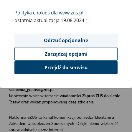
Polityka cookies dla www.zus.pl
Rodzaj wydarzenia
ostatnia aktualizacja 19.08.2024 r.
Szkolenia
Obszar merytoryczny
Odrzuć opcjonalne
Płatnicy, ubezpieczeni, świadczeniobiorcy
Zarządzaj opcjami
Opis wydarzenia
Przejdź do serwisu
Szkolenie stacjonarne w siedzibie firmy, instytucji, urzędu.
Zgłoszenia przyjmujemy mailowo pod adresem
szkolenia_gdansk@zus.pl.
Koniecznie wpisz w temacie wiadomości
Zaproś ZUS do siebie -
Tczew
oraz wskaż proponowaną datę szkolenia.
Platforma eZUS to kanał komunikacji pomiędzy klientami a
Zakładem Ubezpieczeń Społecznych. Dzięki niemu większość
spraw załatwisz przez internet.