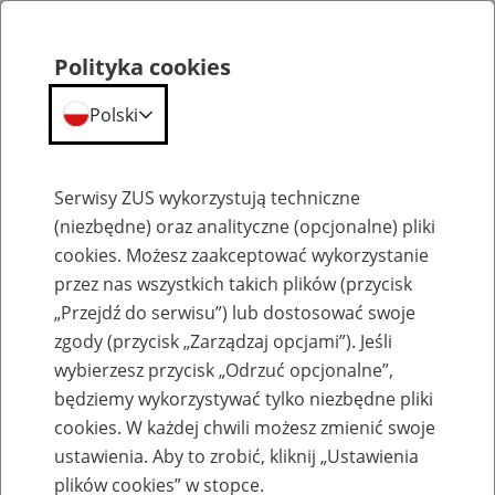
Polityka cookies
Polski
Menu
Szukaj
Serwisy ZUS wykorzystują techniczne
(niezbędne) oraz analityczne (opcjonalne) pliki
cookies. Możesz zaakceptować wykorzystanie
Szkolenia
przez nas wszystkich takich plików (przycisk
„Przejdź do serwisu”) lub dostosować swoje
zgody (przycisk „Zarządzaj opcjami”). Jeśli
wybierzesz przycisk „Odrzuć opcjonalne”,
będziemy wykorzystywać tylko niezbędne pliki
cookies. W każdej chwili możesz zmienić swoje
Zaproś ZUS do siebie: eZUS, wizyty
ustawienia. Aby to zrobić, kliknij „Ustawienia
rezerwowane, e-wizyty, Aktywni 50+
plików cookies” w stopce.