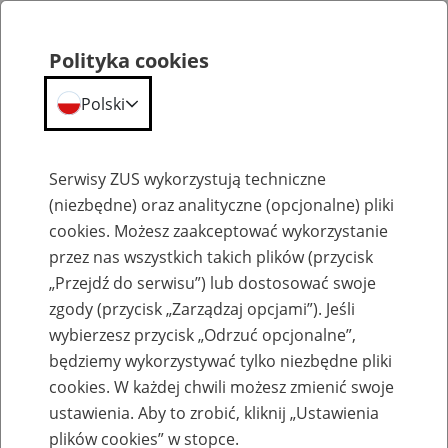
Polityka cookies
Polski
Menu
Szukaj
Serwisy ZUS wykorzystują techniczne
(niezbędne) oraz analityczne (opcjonalne) pliki
cookies. Możesz zaakceptować wykorzystanie
Szkolenia
przez nas wszystkich takich plików (przycisk
„Przejdź do serwisu”) lub dostosować swoje
zgody (przycisk „Zarządzaj opcjami”). Jeśli
wybierzesz przycisk „Odrzuć opcjonalne”,
będziemy wykorzystywać tylko niezbędne pliki
cookies. W każdej chwili możesz zmienić swoje
Zaproś ZUS do siebie: eZUS, wizyty
ustawienia. Aby to zrobić, kliknij „Ustawienia
rezerwowane, e-wizyty, Aktywni 50+
plików cookies” w stopce.