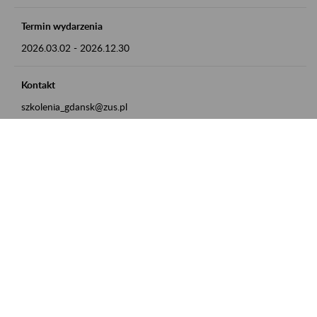
Termin wydarzenia
2026.03.02
-
2026.12.30
Kontakt
szkolenia_gdansk@zus.pl
Powrót do listy
Zamówienia publiczne
Oferty pracy w ZUS
Praktyki i staże w ZUS