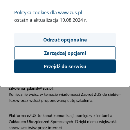
Polityka cookies dla www.zus.pl
Rodzaj wydarzenia
ostatnia aktualizacja 19.08.2024 r.
Szkolenia
Obszar merytoryczny
Odrzuć opcjonalne
Płatnicy, ubezpieczeni, świadczeniobiorcy
Zarządzaj opcjami
Opis wydarzenia
Przejdź do serwisu
Szkolenie stacjonarne w siedzibie firmy, instytucji, urzędu.
Zgłoszenia przyjmujemy mailowo pod adresem
szkolenia_gdansk@zus.pl.
Koniecznie wpisz w temacie wiadomości
Zaproś ZUS do siebie -
Tczew
oraz wskaż proponowaną datę szkolenia.
Platforma eZUS to kanał komunikacji pomiędzy klientami a
Zakładem Ubezpieczeń Społecznych. Dzięki niemu większość
spraw załatwisz przez internet.