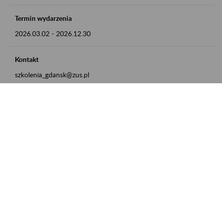
Termin wydarzenia
2026.03.02
-
2026.12.30
Kontakt
szkolenia_gdansk@zus.pl
Powrót do listy
Zamówienia publiczne
Oferty pracy w ZUS
Praktyki i staże w ZUS