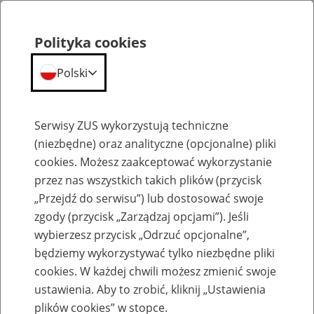
Polityka cookies
Polski
Menu
Szukaj
Serwisy ZUS wykorzystują techniczne
(niezbędne) oraz analityczne (opcjonalne) pliki
cookies. Możesz zaakceptować wykorzystanie
Szkolenia
przez nas wszystkich takich plików (przycisk
„Przejdź do serwisu”) lub dostosować swoje
zgody (przycisk „Zarządzaj opcjami”). Jeśli
wybierzesz przycisk „Odrzuć opcjonalne”,
będziemy wykorzystywać tylko niezbędne pliki
cookies. W każdej chwili możesz zmienić swoje
Zaproś ZUS do siebie: eZUS, wizyty
ustawienia. Aby to zrobić, kliknij „Ustawienia
rezerwowane, e-wizyty, Aktywni 50+
plików cookies” w stopce.