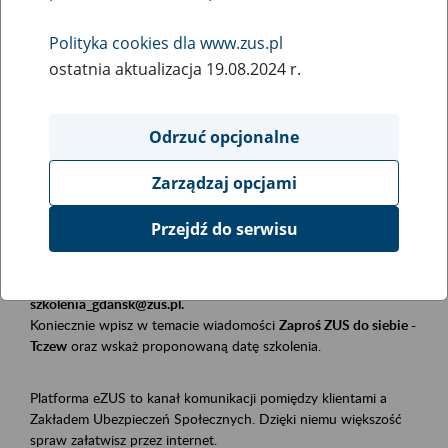
Polityka cookies dla www.zus.pl
Rodzaj wydarzenia
ostatnia aktualizacja 19.08.2024 r.
Szkolenia
Obszar merytoryczny
Odrzuć opcjonalne
Płatnicy, ubezpieczeni, świadczeniobiorcy
Zarządzaj opcjami
Opis wydarzenia
Przejdź do serwisu
Szkolenie stacjonarne w siedzibie firmy, instytucji, urzędu.
Zgłoszenia przyjmujemy mailowo pod adresem
szkolenia_gdansk@zus.pl.
Koniecznie wpisz w temacie wiadomości
Zaproś ZUS do siebie -
Tczew
oraz wskaż proponowaną datę szkolenia.
Platforma eZUS to kanał komunikacji pomiędzy klientami a
Zakładem Ubezpieczeń Społecznych. Dzięki niemu większość
spraw załatwisz przez internet.