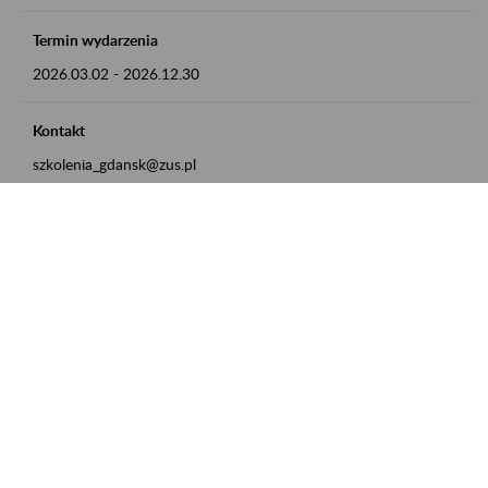
Termin wydarzenia
2026.03.02
-
2026.12.30
Kontakt
szkolenia_gdansk@zus.pl
Powrót do listy
Zamówienia publiczne
Oferty pracy w ZUS
Praktyki i staże w ZUS