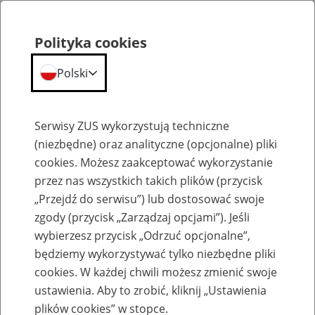
Polityka cookies
Polski
Menu
Szukaj
Serwisy ZUS wykorzystują techniczne
(niezbędne) oraz analityczne (opcjonalne) pliki
cookies. Możesz zaakceptować wykorzystanie
Szkolenia
przez nas wszystkich takich plików (przycisk
„Przejdź do serwisu”) lub dostosować swoje
zgody (przycisk „Zarządzaj opcjami”). Jeśli
wybierzesz przycisk „Odrzuć opcjonalne”,
będziemy wykorzystywać tylko niezbędne pliki
cookies. W każdej chwili możesz zmienić swoje
Zaproś ZUS do siebie: eZUS, wizyty
ustawienia. Aby to zrobić, kliknij „Ustawienia
rezerwowane, e-wizyty, Aktywni 50+
plików cookies” w stopce.