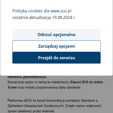
Polityka cookies dla www.zus.pl
Rodzaj wydarzenia
ostatnia aktualizacja 19.08.2024 r.
Szkolenia
Obszar merytoryczny
Odrzuć opcjonalne
Płatnicy, ubezpieczeni, świadczeniobiorcy
Zarządzaj opcjami
Opis wydarzenia
Przejdź do serwisu
Szkolenie stacjonarne w siedzibie firmy, instytucji, urzędu.
Zgłoszenia przyjmujemy mailowo pod adresem
szkolenia_gdansk@zus.pl.
Koniecznie wpisz w temacie wiadomości
Zaproś ZUS do siebie -
Tczew
oraz wskaż proponowaną datę szkolenia.
Platforma eZUS to kanał komunikacji pomiędzy klientami a
Zakładem Ubezpieczeń Społecznych. Dzięki niemu większość
spraw załatwisz przez internet.