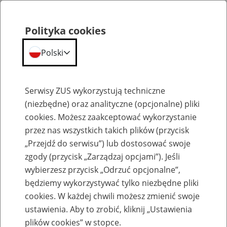
Polityka cookies
Polski
Menu
Szukaj
Serwisy ZUS wykorzystują techniczne
(niezbędne) oraz analityczne (opcjonalne) pliki
cookies. Możesz zaakceptować wykorzystanie
Szkolenia
przez nas wszystkich takich plików (przycisk
„Przejdź do serwisu”) lub dostosować swoje
zgody (przycisk „Zarządzaj opcjami”). Jeśli
wybierzesz przycisk „Odrzuć opcjonalne”,
będziemy wykorzystywać tylko niezbędne pliki
cookies. W każdej chwili możesz zmienić swoje
Zaproś ZUS do siebie: eZUS, wizyty
ustawienia. Aby to zrobić, kliknij „Ustawienia
rezerwowane, e-wizyty, Aktywni 50+
plików cookies” w stopce.