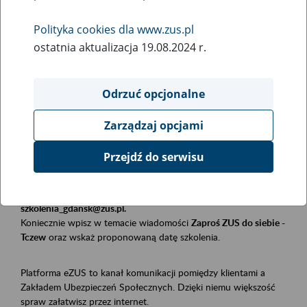
Polityka cookies dla www.zus.pl
Rodzaj wydarzenia
ostatnia aktualizacja 19.08.2024 r.
Szkolenia
Obszar merytoryczny
Odrzuć opcjonalne
Płatnicy, ubezpieczeni, świadczeniobiorcy
Zarządzaj opcjami
Opis wydarzenia
Przejdź do serwisu
Szkolenie stacjonarne w siedzibie firmy, instytucji, urzędu.
Zgłoszenia przyjmujemy mailowo pod adresem
szkolenia_gdansk@zus.pl.
Koniecznie wpisz w temacie wiadomości
Zaproś ZUS do siebie -
Tczew
oraz wskaż proponowaną datę szkolenia.
Platforma eZUS to kanał komunikacji pomiędzy klientami a
Zakładem Ubezpieczeń Społecznych. Dzięki niemu większość
spraw załatwisz przez internet.