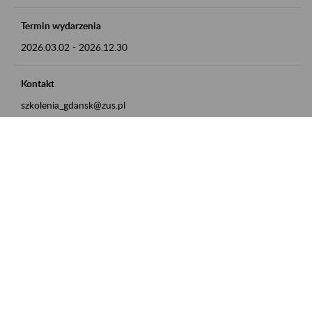
Termin wydarzenia
2026.03.02
-
2026.12.30
Kontakt
szkolenia_gdansk@zus.pl
Powrót do listy
Zamówienia publiczne
Oferty pracy w ZUS
Praktyki i staże w ZUS