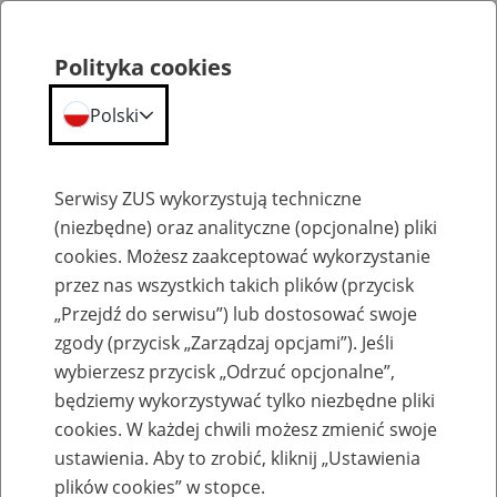
Polityka cookies
Polski
Menu
Szukaj
Serwisy ZUS wykorzystują techniczne
(niezbędne) oraz analityczne (opcjonalne) pliki
cookies. Możesz zaakceptować wykorzystanie
Szkolenia
przez nas wszystkich takich plików (przycisk
„Przejdź do serwisu”) lub dostosować swoje
zgody (przycisk „Zarządzaj opcjami”). Jeśli
wybierzesz przycisk „Odrzuć opcjonalne”,
będziemy wykorzystywać tylko niezbędne pliki
cookies. W każdej chwili możesz zmienić swoje
Zaproś ZUS do siebie: eZUS, wizyty
ustawienia. Aby to zrobić, kliknij „Ustawienia
rezerwowane, e-wizyty, Aktywni 50+
plików cookies” w stopce.