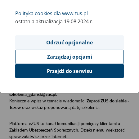
Polityka cookies dla www.zus.pl
Rodzaj wydarzenia
ostatnia aktualizacja 19.08.2024 r.
Szkolenia
Obszar merytoryczny
Odrzuć opcjonalne
Płatnicy, ubezpieczeni, świadczeniobiorcy
Zarządzaj opcjami
Opis wydarzenia
Przejdź do serwisu
Szkolenie stacjonarne w siedzibie firmy, instytucji, urzędu.
Zgłoszenia przyjmujemy mailowo pod adresem
szkolenia_gdansk@zus.pl.
Koniecznie wpisz w temacie wiadomości
Zaproś ZUS do siebie -
Tczew
oraz wskaż proponowaną datę szkolenia.
Platforma eZUS to kanał komunikacji pomiędzy klientami a
Zakładem Ubezpieczeń Społecznych. Dzięki niemu większość
spraw załatwisz przez internet.