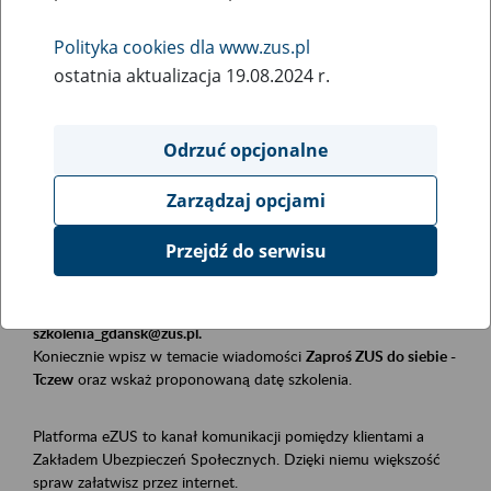
Polityka cookies dla www.zus.pl
Rodzaj wydarzenia
ostatnia aktualizacja 19.08.2024 r.
Szkolenia
Obszar merytoryczny
Odrzuć opcjonalne
Płatnicy, ubezpieczeni, świadczeniobiorcy
Zarządzaj opcjami
Opis wydarzenia
Przejdź do serwisu
Szkolenie stacjonarne w siedzibie firmy, instytucji, urzędu.
Zgłoszenia przyjmujemy mailowo pod adresem
szkolenia_gdansk@zus.pl.
Koniecznie wpisz w temacie wiadomości
Zaproś ZUS do siebie -
Tczew
oraz wskaż proponowaną datę szkolenia.
Platforma eZUS to kanał komunikacji pomiędzy klientami a
Zakładem Ubezpieczeń Społecznych. Dzięki niemu większość
spraw załatwisz przez internet.