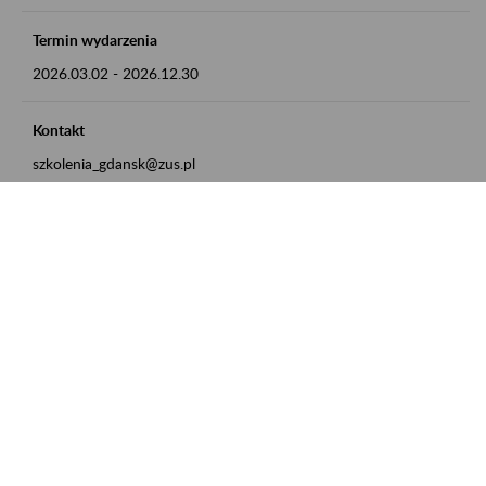
Termin wydarzenia
2026.03.02
-
2026.12.30
Kontakt
szkolenia_gdansk@zus.pl
Powrót do listy
Zamówienia publiczne
Oferty pracy w ZUS
Praktyki i staże w ZUS