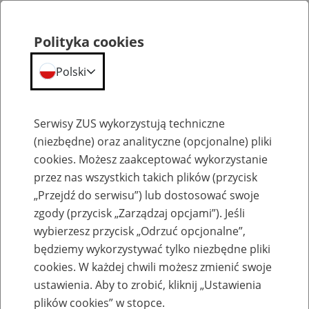
Polityka cookies
Polski
Menu
Szukaj
Serwisy ZUS wykorzystują techniczne
(niezbędne) oraz analityczne (opcjonalne) pliki
cookies. Możesz zaakceptować wykorzystanie
Szkolenia
przez nas wszystkich takich plików (przycisk
„Przejdź do serwisu”) lub dostosować swoje
zgody (przycisk „Zarządzaj opcjami”). Jeśli
wybierzesz przycisk „Odrzuć opcjonalne”,
będziemy wykorzystywać tylko niezbędne pliki
cookies. W każdej chwili możesz zmienić swoje
Zaproś ZUS do siebie: eZUS, wizyty
ustawienia. Aby to zrobić, kliknij „Ustawienia
rezerwowane, e-wizyty, Aktywni 50+
plików cookies” w stopce.