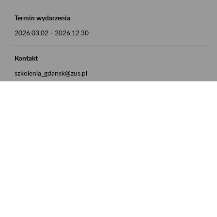
Termin wydarzenia
2026.03.02
-
2026.12.30
Kontakt
szkolenia_gdansk@zus.pl
Powrót do listy
Zamówienia publiczne
Oferty pracy w ZUS
Praktyki i staże w ZUS