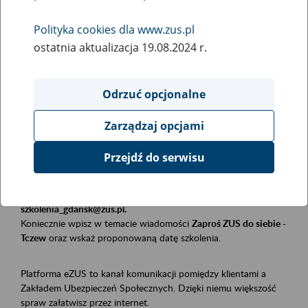
Polityka cookies dla www.zus.pl
Rodzaj wydarzenia
ostatnia aktualizacja 19.08.2024 r.
Szkolenia
Obszar merytoryczny
Odrzuć opcjonalne
Płatnicy, ubezpieczeni, świadczeniobiorcy
Zarządzaj opcjami
Opis wydarzenia
Przejdź do serwisu
Szkolenie stacjonarne w siedzibie firmy, instytucji, urzędu.
Zgłoszenia przyjmujemy mailowo pod adresem
szkolenia_gdansk@zus.pl.
Koniecznie wpisz w temacie wiadomości
Zaproś ZUS do siebie -
Tczew
oraz wskaż proponowaną datę szkolenia.
Platforma eZUS to kanał komunikacji pomiędzy klientami a
Zakładem Ubezpieczeń Społecznych. Dzięki niemu większość
spraw załatwisz przez internet.