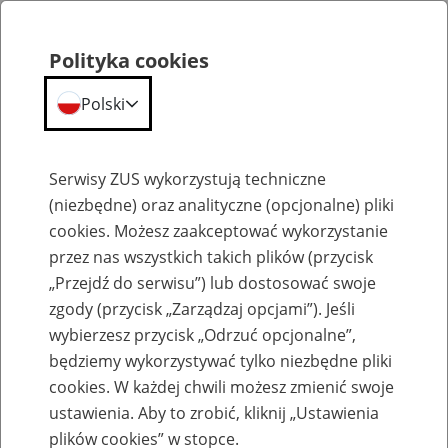
Polityka cookies
Polski
Menu
Szukaj
Serwisy ZUS wykorzystują techniczne
(niezbędne) oraz analityczne (opcjonalne) pliki
cookies. Możesz zaakceptować wykorzystanie
Szkolenia
przez nas wszystkich takich plików (przycisk
„Przejdź do serwisu”) lub dostosować swoje
zgody (przycisk „Zarządzaj opcjami”). Jeśli
wybierzesz przycisk „Odrzuć opcjonalne”,
będziemy wykorzystywać tylko niezbędne pliki
cookies. W każdej chwili możesz zmienić swoje
Zaproś ZUS do siebie: eZUS, wizyty
ustawienia. Aby to zrobić, kliknij „Ustawienia
rezerwowane, e-wizyty, Aktywni 50+
plików cookies” w stopce.