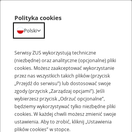
Polityka cookies
Polski
Menu
Szukaj
Serwisy ZUS wykorzystują techniczne
(niezbędne) oraz analityczne (opcjonalne) pliki
cookies. Możesz zaakceptować wykorzystanie
Szkolenia
przez nas wszystkich takich plików (przycisk
„Przejdź do serwisu”) lub dostosować swoje
zgody (przycisk „Zarządzaj opcjami”). Jeśli
wybierzesz przycisk „Odrzuć opcjonalne”,
będziemy wykorzystywać tylko niezbędne pliki
cookies. W każdej chwili możesz zmienić swoje
Zaproś ZUS do siebie: eZUS, wizyty
ustawienia. Aby to zrobić, kliknij „Ustawienia
rezerwowane, e-wizyty, Aktywni 50+
plików cookies” w stopce.