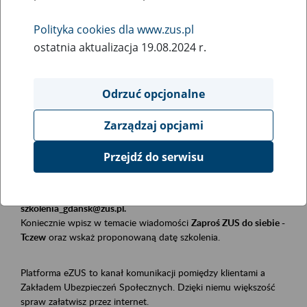
Polityka cookies dla www.zus.pl
Rodzaj wydarzenia
ostatnia aktualizacja 19.08.2024 r.
Szkolenia
Obszar merytoryczny
Odrzuć opcjonalne
Płatnicy, ubezpieczeni, świadczeniobiorcy
Zarządzaj opcjami
Opis wydarzenia
Przejdź do serwisu
Szkolenie stacjonarne w siedzibie firmy, instytucji, urzędu.
Zgłoszenia przyjmujemy mailowo pod adresem
szkolenia_gdansk@zus.pl.
Koniecznie wpisz w temacie wiadomości
Zaproś ZUS do siebie -
Tczew
oraz wskaż proponowaną datę szkolenia.
Platforma eZUS to kanał komunikacji pomiędzy klientami a
Zakładem Ubezpieczeń Społecznych. Dzięki niemu większość
spraw załatwisz przez internet.