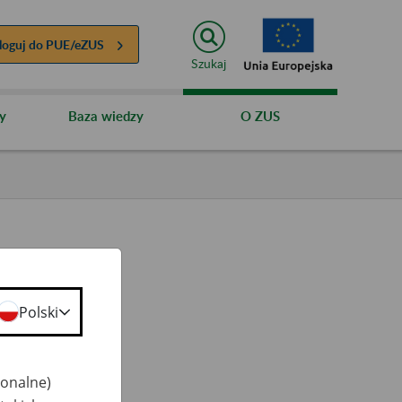
loguj do
PUE/eZUS
Szukaj
y
Baza wiedzy
O ZUS
Polski
ty
 50+
jonalne)