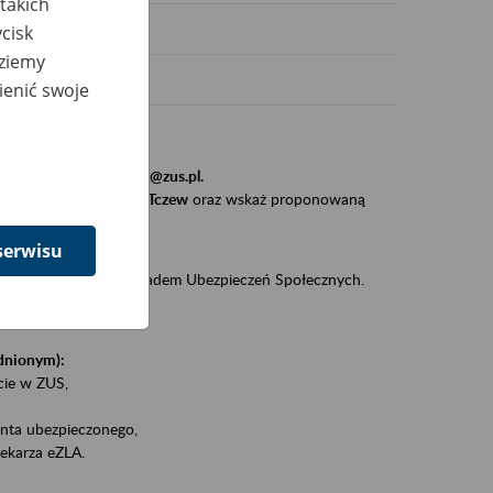
takich
cisk
dziemy
ienić swoje
stytucji, urzędu.
resem
szkolenia_gdansk@zus.pl.
Zaproś ZUS do siebie - Tczew
oraz wskaż proponowaną
serwisu
iędzy klientami a Zakładem Ubezpieczeń Społecznych.
zez internet.
udnionym):
ie w ZUS,
onta ubezpieczonego,
ekarza eZLA.