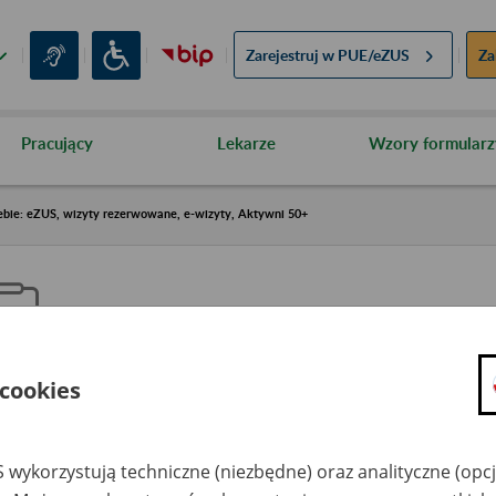
Zarejestruj w
PUE/eZUS
Za
Pracujący
Lekarze
Wzory formularz
ebie: eZUS, wizyty rezerwowane, e-wizyty, Aktywni 50+
 cookies
aproś ZUS do siebie: eZUS, wizy
ezerwowane, e-wizyty, Aktywni
 wykorzystują techniczne (niezbędne) oraz analityczne (opc