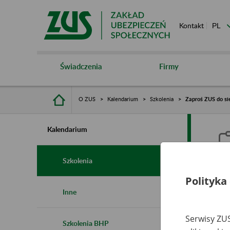
Kontakt
Świadczenia
Firmy
O ZUS
Kalendarium
Szkolenia
Zaproś ZUS do si
Kalendarium
Szkolenia
Polityka
Z
Inne
r
Serwisy ZUS
Szkolenia BHP