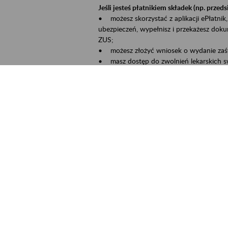
Jeśli jesteś płatnikiem składek (np. przeds
• możesz skorzystać z aplikacji ePłatnik,
ubezpieczeń, wypełnisz i przekażesz dok
ZUS;
• możesz złożyć wniosek o wydanie zaśw
• masz dostęp do zwolnień lekarskich s
Jeśli jesteś świadczeniobiorcą:
• masz dostęp m.in. do formularza PIT 1
do formularza PIT 40A, czyli rocznego ob
• możesz zarezerwować wizytę;
• możesz też złożyć wniosek o zmianę 
Aktywni 50+ to inicjatywa, która pokazuje
wartość.
Program ten to:
• promocja aktywności zawodowej osób p
• zachęcanie do świadomego planowania 
ZUS przez działania informacyjne i eduka
kontynuowaniu aktywności zawodowej, d