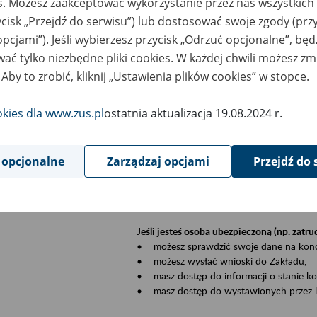
es. Możesz zaakceptować wykorzystanie przez nas wszystkich 
dzaj wydarzenia
Szkolenia
ycisk „Przejdź do serwisu”) lub dostosować swoje zgody (przy
opcjami”). Jeśli wybierzesz przycisk „Odrzuć opcjonalne”, bę
szar merytoryczny
Płatnicy, ubezpieczeni, świadczeniobiorcy
ać tylko niezbędne pliki cookies. W każdej chwili możesz zm
 Aby to zrobić, kliknij „Ustawienia plików cookies” w stopce.
is wydarzenia
Szkolenie stacjonarne w siedzibie firmy, in
okies dla www.zus.pl
ostatnia aktualizacja 19.08.2024 r.
Zgłoszenia przyjmujemy mailowo pod ad
Koniecznie wpisz w temacie wiadomości
datę szkolenia.
 opcjonalne
Zarządzaj opcjami
Przejdź do 
Platforma eZUS to kanał komunikacji pom
Dzięki niemu większość spraw załatwisz pr
Jeśli jesteś osoba ubezpieczoną (np. zatr
• możesz sprawdzić swoje dane na konc
• możesz wysłać wnioski do Zakładu,
• masz dostęp do informacji o stanie k
• masz dostęp do wystawionych przez l