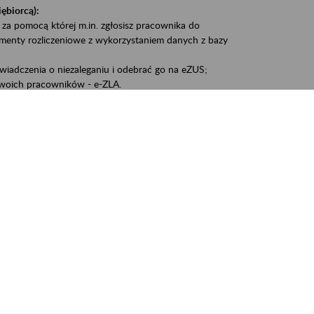
iębiorcą):
 za pomocą której m.in. zgłosisz pracownika do
umenty rozliczeniowe z wykorzystaniem danych z bazy
iadczenia o niezaleganiu i odebrać go na eZUS;
woich pracowników - e-ZLA.
1A, czyli informacji o dochodach uzyskanych od ZUS lub
liczenia podatku przez ZUS;
swoich danych.
, że wiek jest atutem, a doświadczenie ma realną
o pięćdziesiątym roku życia;
kariery i przyszłych świadczeń.
cyjne wspiera osoby dojrzałe w podejmowaniu i
baniu o zdrowie oraz przełamywaniu stereotypów