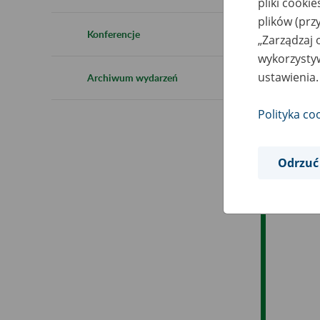
pliki cooki
Ro
plików (prz
Konferencje
„Zarządzaj 
Ob
wykorzystyw
ustawienia.
Archiwum wydarzeń
Op
Polityka co
Odrzuć