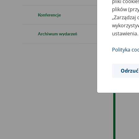
pliki cooki
Ro
plików (prz
Konferencje
„Zarządzaj 
Ob
wykorzystyw
ustawienia.
Archiwum wydarzeń
Op
Polityka co
Odrzuć