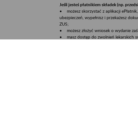
Jeśli jesteś płatnikiem składek (np. przeds
• możesz skorzystać z aplikacji ePłatnik,
ubezpieczeń, wypełnisz i przekażesz dok
ZUS;
• możesz złożyć wniosek o wydanie zaśw
• masz dostęp do zwolnień lekarskich s
Jeśli jesteś świadczeniobiorcą:
• masz dostęp m.in. do formularza PIT 1
do formularza PIT 40A, czyli rocznego ob
• możesz zarezerwować wizytę;
• możesz też złożyć wniosek o zmianę 
Aktywni 50+ to inicjatywa, która pokazuje
wartość.
Program ten to:
• promocja aktywności zawodowej osób p
• zachęcanie do świadomego planowania 
ZUS przez działania informacyjne i eduka
kontynuowaniu aktywności zawodowej, d