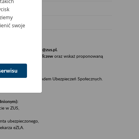
takich
cisk
dziemy
ienić swoje
stytucji, urzędu.
resem
szkolenia_gdansk@zus.pl.
Zaproś ZUS do siebie - Tczew
oraz wskaż proponowaną
serwisu
iędzy klientami a Zakładem Ubezpieczeń Społecznych.
zez internet.
udnionym):
ie w ZUS,
onta ubezpieczonego,
ekarza eZLA.