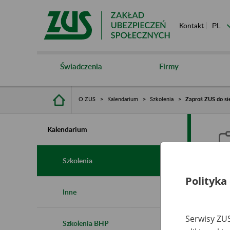
Kontakt
Świadczenia
Firmy
O ZUS
Kalendarium
Szkolenia
Zaproś ZUS do si
Kalendarium
Szkolenia
Polityka
Z
Inne
r
Serwisy ZUS
Szkolenia BHP