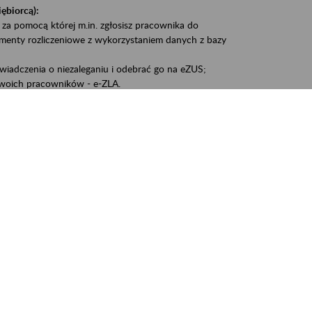
iębiorcą):
 za pomocą której m.in. zgłosisz pracownika do
umenty rozliczeniowe z wykorzystaniem danych z bazy
iadczenia o niezaleganiu i odebrać go na eZUS;
woich pracowników - e-ZLA.
1A, czyli informacji o dochodach uzyskanych od ZUS lub
liczenia podatku przez ZUS;
swoich danych.
, że wiek jest atutem, a doświadczenie ma realną
o pięćdziesiątym roku życia;
kariery i przyszłych świadczeń.
cyjne wspiera osoby dojrzałe w podejmowaniu i
baniu o zdrowie oraz przełamywaniu stereotypów