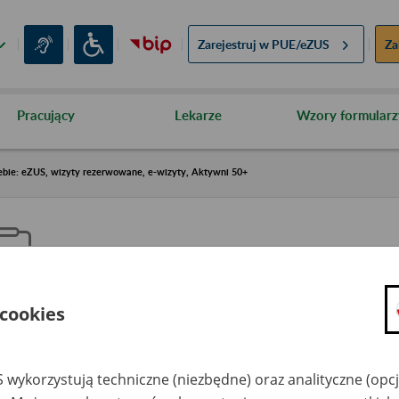
Zarejestruj w
PUE/eZUS
Za
Pracujący
Lekarze
Wzory formularz
ebie: eZUS, wizyty rezerwowane, e-wizyty, Aktywni 50+
 cookies
aproś ZUS do siebie: eZUS, wizy
ezerwowane, e-wizyty, Aktywni
 wykorzystują techniczne (niezbędne) oraz analityczne (opc