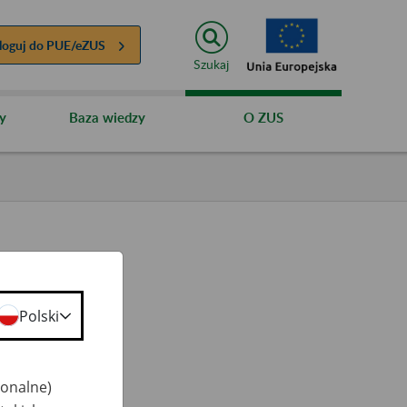
loguj do
PUE/eZUS
Szukaj
y
Baza wiedzy
O ZUS
Polski
ty
 50+
jonalne)