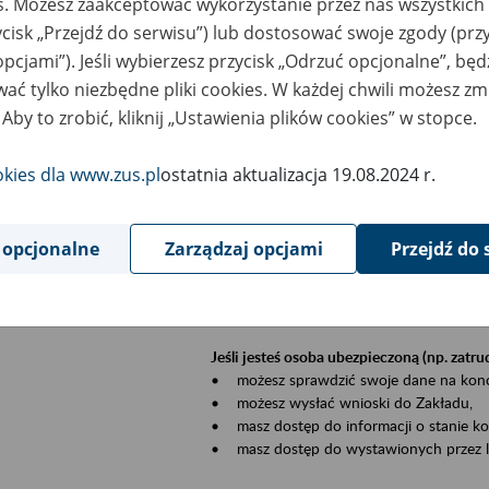
es. Możesz zaakceptować wykorzystanie przez nas wszystkich 
dzaj wydarzenia
Szkolenia
ycisk „Przejdź do serwisu”) lub dostosować swoje zgody (przy
opcjami”). Jeśli wybierzesz przycisk „Odrzuć opcjonalne”, bę
szar merytoryczny
Płatnicy, ubezpieczeni, świadczeniobiorcy
ać tylko niezbędne pliki cookies. W każdej chwili możesz zm
 Aby to zrobić, kliknij „Ustawienia plików cookies” w stopce.
is wydarzenia
Szkolenie stacjonarne w siedzibie firmy, in
okies dla www.zus.pl
ostatnia aktualizacja 19.08.2024 r.
Zgłoszenia przyjmujemy mailowo pod ad
Koniecznie wpisz w temacie wiadomości
datę szkolenia.
 opcjonalne
Zarządzaj opcjami
Przejdź do 
Platforma eZUS to kanał komunikacji pom
Dzięki niemu większość spraw załatwisz pr
Jeśli jesteś osoba ubezpieczoną (np. zatr
• możesz sprawdzić swoje dane na konc
• możesz wysłać wnioski do Zakładu,
• masz dostęp do informacji o stanie k
• masz dostęp do wystawionych przez l