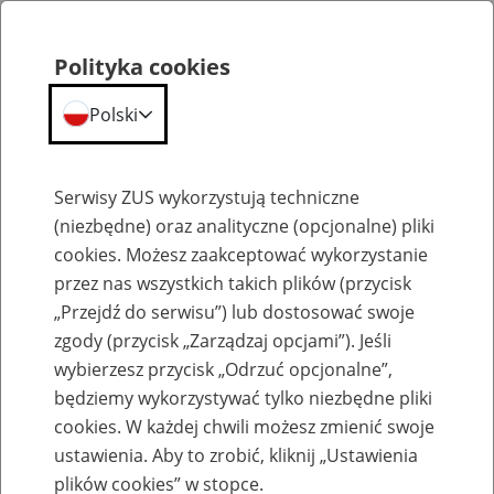
Polityka cookies
Polski
Menu
Szukaj
Serwisy ZUS wykorzystują techniczne
(niezbędne) oraz analityczne (opcjonalne) pliki
cookies. Możesz zaakceptować wykorzystanie
Szkolenia
przez nas wszystkich takich plików (przycisk
„Przejdź do serwisu”) lub dostosować swoje
zgody (przycisk „Zarządzaj opcjami”). Jeśli
wybierzesz przycisk „Odrzuć opcjonalne”,
będziemy wykorzystywać tylko niezbędne pliki
cookies. W każdej chwili możesz zmienić swoje
Zaproś ZUS do siebie: eZUS, wizyty
ustawienia. Aby to zrobić, kliknij „Ustawienia
rezerwowane, e-wizyty, Aktywni 50+
plików cookies” w stopce.