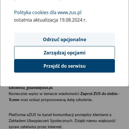
Polityka cookies dla www.zus.pl
Rodzaj wydarzenia
ostatnia aktualizacja 19.08.2024 r.
Szkolenia
Obszar merytoryczny
Odrzuć opcjonalne
Płatnicy, ubezpieczeni, świadczeniobiorcy
Zarządzaj opcjami
Opis wydarzenia
Przejdź do serwisu
Szkolenie stacjonarne w siedzibie firmy, instytucji, urzędu.
Zgłoszenia przyjmujemy mailowo pod adresem
szkolenia_gdansk@zus.pl.
Koniecznie wpisz w temacie wiadomości
Zaproś ZUS do siebie -
Tczew
oraz wskaż proponowaną datę szkolenia.
Platforma eZUS to kanał komunikacji pomiędzy klientami a
Zakładem Ubezpieczeń Społecznych. Dzięki niemu większość
spraw załatwisz przez internet.