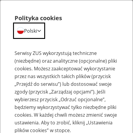
Polityka cookies
Polski
Menu
Szukaj
Serwisy ZUS wykorzystują techniczne
(niezbędne) oraz analityczne (opcjonalne) pliki
cookies. Możesz zaakceptować wykorzystanie
Szkolenia
przez nas wszystkich takich plików (przycisk
„Przejdź do serwisu”) lub dostosować swoje
zgody (przycisk „Zarządzaj opcjami”). Jeśli
wybierzesz przycisk „Odrzuć opcjonalne”,
będziemy wykorzystywać tylko niezbędne pliki
cookies. W każdej chwili możesz zmienić swoje
Zaproś ZUS do siebie: eZUS, wizyty
ustawienia. Aby to zrobić, kliknij „Ustawienia
rezerwowane, e-wizyty, Aktywni 50+
plików cookies” w stopce.