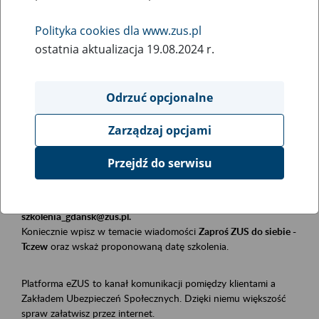
Polityka cookies dla www.zus.pl
Rodzaj wydarzenia
ostatnia aktualizacja 19.08.2024 r.
Szkolenia
Obszar merytoryczny
Odrzuć opcjonalne
Płatnicy, ubezpieczeni, świadczeniobiorcy
Zarządzaj opcjami
Opis wydarzenia
Przejdź do serwisu
Szkolenie stacjonarne w siedzibie firmy, instytucji, urzędu.
Zgłoszenia przyjmujemy mailowo pod adresem
szkolenia_gdansk@zus.pl.
Koniecznie wpisz w temacie wiadomości
Zaproś ZUS do siebie -
Tczew
oraz wskaż proponowaną datę szkolenia.
Platforma eZUS to kanał komunikacji pomiędzy klientami a
Zakładem Ubezpieczeń Społecznych. Dzięki niemu większość
spraw załatwisz przez internet.