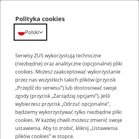
Polityka cookies
Polski
Menu
Szukaj
Serwisy ZUS wykorzystują techniczne
(niezbędne) oraz analityczne (opcjonalne) pliki
cookies. Możesz zaakceptować wykorzystanie
Szkolenia
przez nas wszystkich takich plików (przycisk
„Przejdź do serwisu”) lub dostosować swoje
zgody (przycisk „Zarządzaj opcjami”). Jeśli
wybierzesz przycisk „Odrzuć opcjonalne”,
będziemy wykorzystywać tylko niezbędne pliki
cookies. W każdej chwili możesz zmienić swoje
Zaproś ZUS do siebie: eZUS, wizyty
ustawienia. Aby to zrobić, kliknij „Ustawienia
rezerwowane, e-wizyty, Aktywni 50+
plików cookies” w stopce.