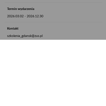
Termin wydarzenia
2026.03.02
-
2026.12.30
Kontakt
szkolenia_gdansk@zus.pl
Powrót do listy
Zamówienia publiczne
Oferty pracy w ZUS
Praktyki i staże w ZUS