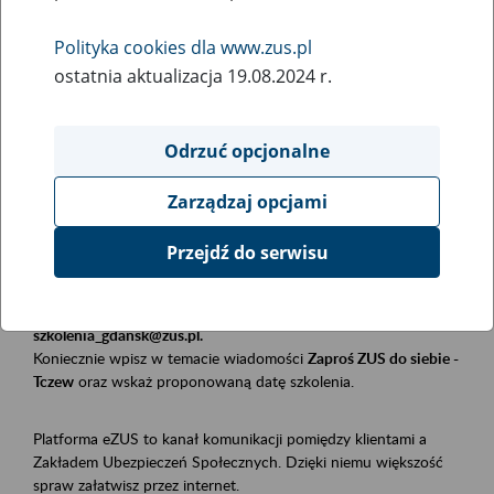
Polityka cookies dla www.zus.pl
Rodzaj wydarzenia
ostatnia aktualizacja 19.08.2024 r.
Szkolenia
Obszar merytoryczny
Odrzuć opcjonalne
Płatnicy, ubezpieczeni, świadczeniobiorcy
Zarządzaj opcjami
Opis wydarzenia
Przejdź do serwisu
Szkolenie stacjonarne w siedzibie firmy, instytucji, urzędu.
Zgłoszenia przyjmujemy mailowo pod adresem
szkolenia_gdansk@zus.pl.
Koniecznie wpisz w temacie wiadomości
Zaproś ZUS do siebie -
Tczew
oraz wskaż proponowaną datę szkolenia.
Platforma eZUS to kanał komunikacji pomiędzy klientami a
Zakładem Ubezpieczeń Społecznych. Dzięki niemu większość
spraw załatwisz przez internet.