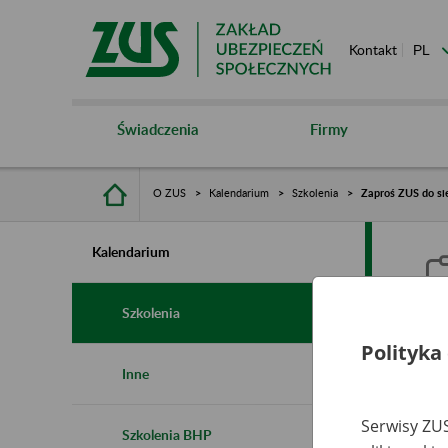
Kontakt
Świadczenia
Firmy
O ZUS
Kalendarium
Szkolenia
Zaproś ZUS do si
Kalendarium
Szkolenia
Polityka
Z
Inne
r
Serwisy ZUS
Szkolenia BHP