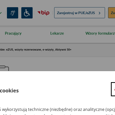
Zarejestruj w
PUE/eZUS
Za
Pracujący
Lekarze
Wzory formularz
ebie: eZUS, wizyty rezerwowane, e-wizyty, Aktywni 50+
 cookies
aproś ZUS do siebie: eZUS, wizy
ezerwowane, e-wizyty, Aktywni
 wykorzystują techniczne (niezbędne) oraz analityczne (opc