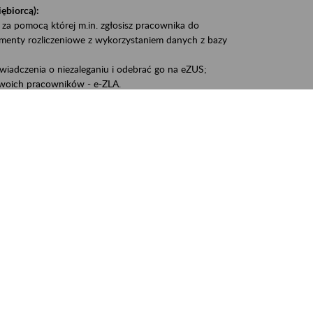
iębiorcą):
 za pomocą której m.in. zgłosisz pracownika do
umenty rozliczeniowe z wykorzystaniem danych z bazy
iadczenia o niezaleganiu i odebrać go na eZUS;
woich pracowników - e-ZLA.
1A, czyli informacji o dochodach uzyskanych od ZUS lub
liczenia podatku przez ZUS;
swoich danych.
, że wiek jest atutem, a doświadczenie ma realną
o pięćdziesiątym roku życia;
kariery i przyszłych świadczeń.
cyjne wspiera osoby dojrzałe w podejmowaniu i
baniu o zdrowie oraz przełamywaniu stereotypów