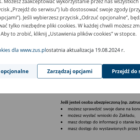
es. Możesz zaakceptować wykorzystanie przez nas wszystkich 
dzaj wydarzenia
Szkolenia
ycisk „Przejdź do serwisu”) lub dostosować swoje zgody (przy
opcjami”). Jeśli wybierzesz przycisk „Odrzuć opcjonalne”, bę
szar merytoryczny
Płatnicy, ubezpieczeni, świadczeniobiorcy
ać tylko niezbędne pliki cookies. W każdej chwili możesz zm
 Aby to zrobić, kliknij „Ustawienia plików cookies” w stopce.
is wydarzenia
Szkolenie stacjonarne w siedzibie firmy, in
okies dla www.zus.pl
ostatnia aktualizacja 19.08.2024 r.
Zgłoszenia przyjmujemy mailowo pod ad
Koniecznie wpisz w temacie wiadomości
datę szkolenia.
 opcjonalne
Zarządzaj opcjami
Przejdź do 
Platforma eZUS to kanał komunikacji pom
Dzięki niemu większość spraw załatwisz pr
Jeśli jesteś osoba ubezpieczoną (np. zatr
• możesz sprawdzić swoje dane na konc
• możesz wysłać wnioski do Zakładu,
• masz dostęp do informacji o stanie k
• masz dostęp do wystawionych przez l