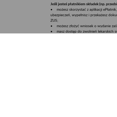
Jeśli jesteś płatnikiem składek (np. przeds
• możesz skorzystać z aplikacji ePłatnik,
ubezpieczeń, wypełnisz i przekażesz dok
ZUS;
• możesz złożyć wniosek o wydanie zaśw
• masz dostęp do zwolnień lekarskich s
Jeśli jesteś świadczeniobiorcą:
• masz dostęp m.in. do formularza PIT 1
do formularza PIT 40A, czyli rocznego ob
• możesz zarezerwować wizytę;
• możesz też złożyć wniosek o zmianę 
Aktywni 50+ to inicjatywa, która pokazuje
wartość.
Program ten to:
• promocja aktywności zawodowej osób p
• zachęcanie do świadomego planowania 
ZUS przez działania informacyjne i eduka
kontynuowaniu aktywności zawodowej, d