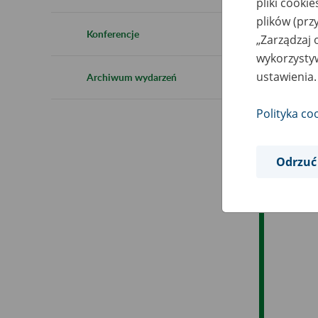
pliki cooki
Ro
plików (prz
Konferencje
„Zarządzaj 
Ob
wykorzystyw
ustawienia.
Archiwum wydarzeń
Op
Polityka co
Odrzuć