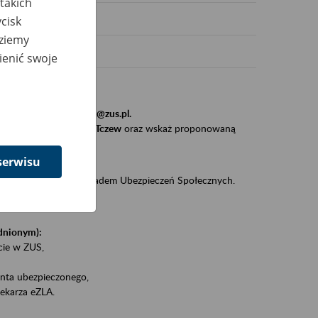
takich
cisk
dziemy
ienić swoje
stytucji, urzędu.
resem
szkolenia_gdansk@zus.pl.
Zaproś ZUS do siebie - Tczew
oraz wskaż proponowaną
serwisu
iędzy klientami a Zakładem Ubezpieczeń Społecznych.
zez internet.
udnionym):
ie w ZUS,
onta ubezpieczonego,
ekarza eZLA.