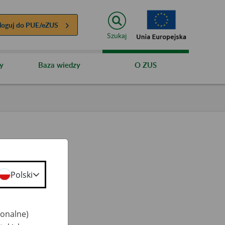
loguj do
PUE/eZUS
Szukaj
y
Baza wiedzy
O ZUS
Polski
ty
 50+
jonalne)