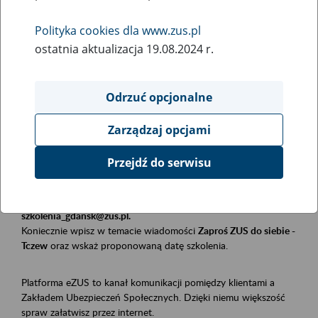
Polityka cookies dla www.zus.pl
Rodzaj wydarzenia
ostatnia aktualizacja 19.08.2024 r.
Szkolenia
Obszar merytoryczny
Odrzuć opcjonalne
Płatnicy, ubezpieczeni, świadczeniobiorcy
Zarządzaj opcjami
Opis wydarzenia
Przejdź do serwisu
Szkolenie stacjonarne w siedzibie firmy, instytucji, urzędu.
Zgłoszenia przyjmujemy mailowo pod adresem
szkolenia_gdansk@zus.pl.
Koniecznie wpisz w temacie wiadomości
Zaproś ZUS do siebie -
Tczew
oraz wskaż proponowaną datę szkolenia.
Platforma eZUS to kanał komunikacji pomiędzy klientami a
Zakładem Ubezpieczeń Społecznych. Dzięki niemu większość
spraw załatwisz przez internet.