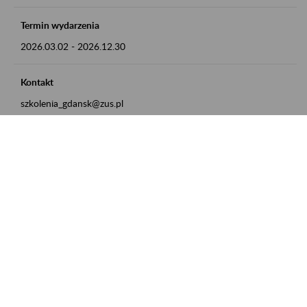
Termin wydarzenia
2026.03.02
-
2026.12.30
Kontakt
szkolenia_gdansk@zus.pl
Powrót do listy
Zamówienia publiczne
Oferty pracy w ZUS
Praktyki i staże w ZUS