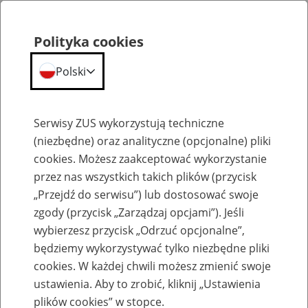
Polityka cookies
Polski
Menu
Szukaj
Serwisy ZUS wykorzystują techniczne
(niezbędne) oraz analityczne (opcjonalne) pliki
cookies. Możesz zaakceptować wykorzystanie
Szkolenia
przez nas wszystkich takich plików (przycisk
„Przejdź do serwisu”) lub dostosować swoje
zgody (przycisk „Zarządzaj opcjami”). Jeśli
wybierzesz przycisk „Odrzuć opcjonalne”,
będziemy wykorzystywać tylko niezbędne pliki
cookies. W każdej chwili możesz zmienić swoje
Zaproś ZUS do siebie: eZUS, wizyty
ustawienia. Aby to zrobić, kliknij „Ustawienia
rezerwowane, e-wizyty, Aktywni 50+
plików cookies” w stopce.