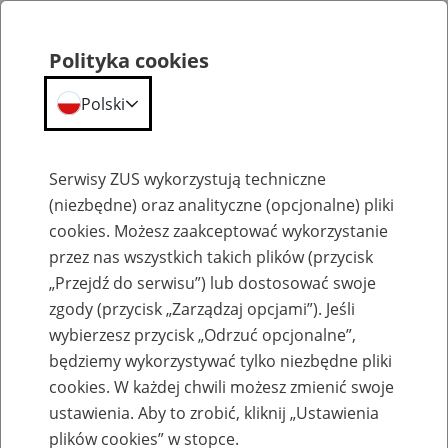
Polityka cookies
Polski
Menu
Szukaj
Serwisy ZUS wykorzystują techniczne
(niezbędne) oraz analityczne (opcjonalne) pliki
cookies. Możesz zaakceptować wykorzystanie
Szkolenia
przez nas wszystkich takich plików (przycisk
„Przejdź do serwisu”) lub dostosować swoje
zgody (przycisk „Zarządzaj opcjami”). Jeśli
wybierzesz przycisk „Odrzuć opcjonalne”,
będziemy wykorzystywać tylko niezbędne pliki
cookies. W każdej chwili możesz zmienić swoje
Zaproś ZUS do siebie: eZUS, wizyty
ustawienia. Aby to zrobić, kliknij „Ustawienia
rezerwowane, e-wizyty, Aktywni 50+
plików cookies” w stopce.