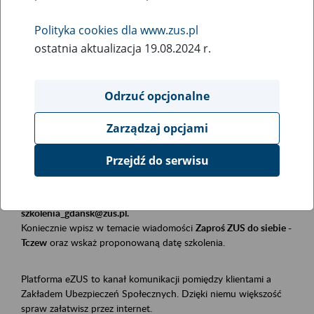
Polityka cookies dla www.zus.pl
Rodzaj wydarzenia
ostatnia aktualizacja 19.08.2024 r.
Szkolenia
Obszar merytoryczny
Odrzuć opcjonalne
Płatnicy, ubezpieczeni, świadczeniobiorcy
Zarządzaj opcjami
Opis wydarzenia
Przejdź do serwisu
Szkolenie stacjonarne w siedzibie firmy, instytucji, urzędu.
Zgłoszenia przyjmujemy mailowo pod adresem
szkolenia_gdansk@zus.pl.
Koniecznie wpisz w temacie wiadomości
Zaproś ZUS do siebie -
Tczew
oraz wskaż proponowaną datę szkolenia.
Platforma eZUS to kanał komunikacji pomiędzy klientami a
Zakładem Ubezpieczeń Społecznych. Dzięki niemu większość
spraw załatwisz przez internet.