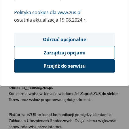
Polityka cookies dla www.zus.pl
Rodzaj wydarzenia
ostatnia aktualizacja 19.08.2024 r.
Szkolenia
Obszar merytoryczny
Odrzuć opcjonalne
Płatnicy, ubezpieczeni, świadczeniobiorcy
Zarządzaj opcjami
Opis wydarzenia
Przejdź do serwisu
Szkolenie stacjonarne w siedzibie firmy, instytucji, urzędu.
Zgłoszenia przyjmujemy mailowo pod adresem
szkolenia_gdansk@zus.pl.
Koniecznie wpisz w temacie wiadomości
Zaproś ZUS do siebie -
Tczew
oraz wskaż proponowaną datę szkolenia.
Platforma eZUS to kanał komunikacji pomiędzy klientami a
Zakładem Ubezpieczeń Społecznych. Dzięki niemu większość
spraw załatwisz przez internet.