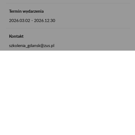
Termin wydarzenia
2026.03.02
-
2026.12.30
Kontakt
szkolenia_gdansk@zus.pl
Powrót do listy
Zamówienia publiczne
Oferty pracy w ZUS
Praktyki i staże w ZUS