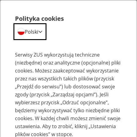
Polityka cookies
Polski
Menu
Szukaj
Serwisy ZUS wykorzystują techniczne
(niezbędne) oraz analityczne (opcjonalne) pliki
cookies. Możesz zaakceptować wykorzystanie
Szkolenia
przez nas wszystkich takich plików (przycisk
„Przejdź do serwisu”) lub dostosować swoje
zgody (przycisk „Zarządzaj opcjami”). Jeśli
wybierzesz przycisk „Odrzuć opcjonalne”,
będziemy wykorzystywać tylko niezbędne pliki
cookies. W każdej chwili możesz zmienić swoje
Zaproś ZUS do siebie: eZUS, wizyty
ustawienia. Aby to zrobić, kliknij „Ustawienia
rezerwowane, e-wizyty, Aktywni 50+
plików cookies” w stopce.