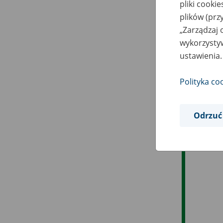
pliki cooki
plików (prz
„Zarządzaj 
wykorzystyw
ustawienia.
Polityka co
Odrzuć