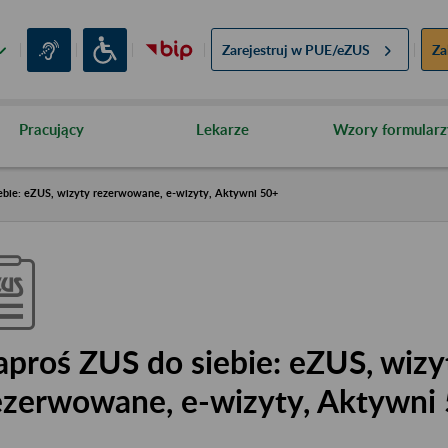
Zarejestruj w
PUE/eZUS
Za
Pracujący
Lekarze
Wzory formularz
ebie: eZUS, wizyty rezerwowane, e-wizyty, Aktywni 50+
aproś ZUS do siebie: eZUS, wizy
ezerwowane, e-wizyty, Aktywni