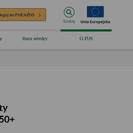
loguj do
PUE/eZUS
Szukaj
y
Baza wiedzy
O ZUS
ty
 50+