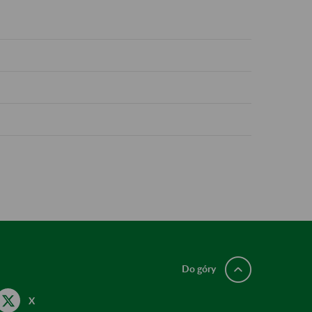
Do góry
X