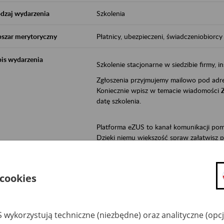
dzaj wydarzenia
Szkolenia
szar merytoryczny
Płatnicy, ubezpieczeni, świadczeniobiorcy
is wydarzenia
Szkolenie stacjonarne w siedzibie firmy, in
Zgłoszenia przyjmujemy mailowo pod ad
Koniecznie wpisz w temacie wiadomości
datę szkolenia.
Platforma eZUS to kanał komunikacji pom
Dzięki niemu większość spraw załatwisz pr
Jeśli jesteś osoba ubezpieczoną (np. zatr
• możesz sprawdzić swoje dane na konc
 cookies
• możesz wysłać wnioski do Zakładu,
• masz dostęp do informacji o stanie k
• masz dostęp do wystawionych przez l
 wykorzystują techniczne (niezbędne) oraz analityczne (opc