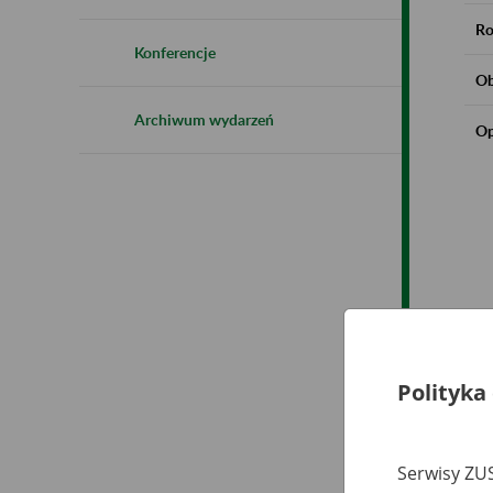
Ro
Konferencje
Ob
Archiwum wydarzeń
Op
Polityka
Serwisy ZUS