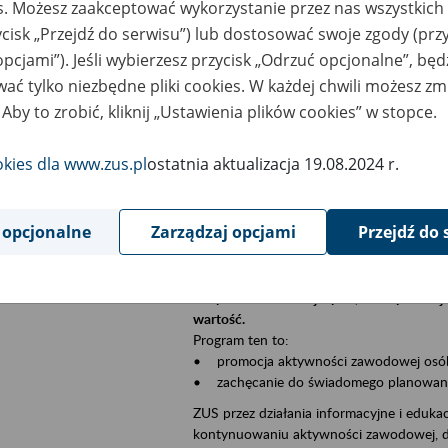
es. Możesz zaakceptować wykorzystanie przez nas wszystkich 
Jeśli jesteś płatnikiem składek (np. przeds
ycisk „Przejdź do serwisu”) lub dostosować swoje zgody (przy
• możesz skorzystać z aplikacji ePłatnik,
ubezpieczeń, wypełnisz i przekażesz dok
opcjami”). Jeśli wybierzesz przycisk „Odrzuć opcjonalne”, bę
ZUS;
ać tylko niezbędne pliki cookies. W każdej chwili możesz zm
• możesz złożyć wniosek o wydanie zaśw
 Aby to zrobić, kliknij „Ustawienia plików cookies” w stopce.
• masz dostęp do zwolnień lekarskich s
okies dla www.zus.pl
ostatnia aktualizacja 19.08.2024 r.
Jeśli jesteś świadczeniobiorcą:
• masz dostęp m.in. do formularza PIT 1
do formularza PIT 40A, czyli rocznego ob
 opcjonalne
Zarządzaj opcjami
Przejdź do 
• możesz zarezerwować wizytę;
• możesz też złożyć wniosek o zmianę 
Aktywni 50+ to inicjatywa, która pokazuje
wartość.
Program ten to:
• promocja aktywności zawodowej osób p
• zachęcanie do świadomego planowania 
ZUS przez działania informacyjne i eduka
kontynuowaniu aktywności zawodowej, d