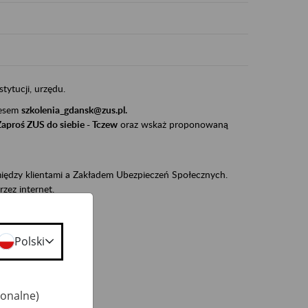
stytucji, urzędu.
resem
szkolenia_gdansk@zus.pl.
Zaproś ZUS do siebie - Tczew
oraz wskaż proponowaną
iędzy klientami a Zakładem Ubezpieczeń Społecznych.
zez internet.
udnionym):
ie w ZUS,
Polski
onta ubezpieczonego,
ekarza eZLA.
jonalne)