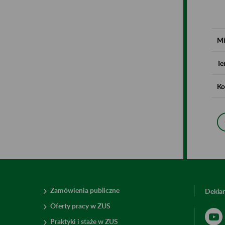
Mi
Te
Ko
Zamówienia publiczne
Deklar
Oferty pracy w ZUS
Praktyki i staże w ZUS