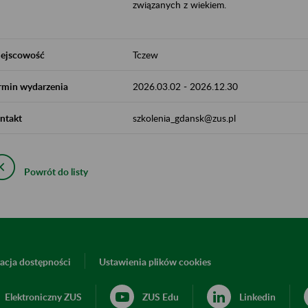
związanych z wiekiem.
ejscowość
Tczew
rmin wydarzenia
2026.03.02
-
2026.12.30
ntakt
szkolenia_gdansk@zus.pl
Powrót do listy
acja dostępności
Ustawienia plików cookies
Elektroniczny ZUS
ZUS Edu
Linkedin