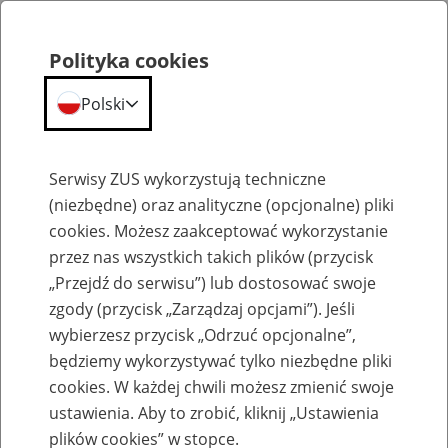
Polityka cookies
Polski
Menu
Szukaj
Serwisy ZUS wykorzystują techniczne
(niezbędne) oraz analityczne (opcjonalne) pliki
cookies. Możesz zaakceptować wykorzystanie
Szkolenia
przez nas wszystkich takich plików (przycisk
„Przejdź do serwisu”) lub dostosować swoje
zgody (przycisk „Zarządzaj opcjami”). Jeśli
wybierzesz przycisk „Odrzuć opcjonalne”,
będziemy wykorzystywać tylko niezbędne pliki
cookies. W każdej chwili możesz zmienić swoje
Zaproś ZUS do siebie: eZUS, wizyty
ustawienia. Aby to zrobić, kliknij „Ustawienia
rezerwowane, e-wizyty, Aktywni 50+
plików cookies” w stopce.