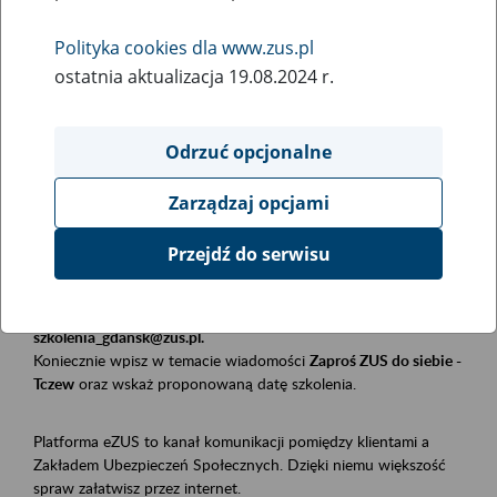
Polityka cookies dla www.zus.pl
Rodzaj wydarzenia
ostatnia aktualizacja 19.08.2024 r.
Szkolenia
Obszar merytoryczny
Odrzuć opcjonalne
Płatnicy, ubezpieczeni, świadczeniobiorcy
Zarządzaj opcjami
Opis wydarzenia
Przejdź do serwisu
Szkolenie stacjonarne w siedzibie firmy, instytucji, urzędu.
Zgłoszenia przyjmujemy mailowo pod adresem
szkolenia_gdansk@zus.pl.
Koniecznie wpisz w temacie wiadomości
Zaproś ZUS do siebie -
Tczew
oraz wskaż proponowaną datę szkolenia.
Platforma eZUS to kanał komunikacji pomiędzy klientami a
Zakładem Ubezpieczeń Społecznych. Dzięki niemu większość
spraw załatwisz przez internet.