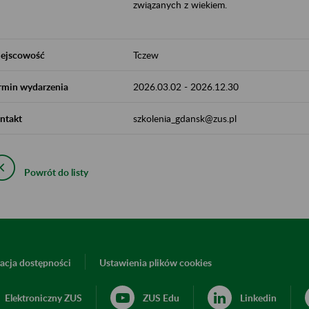
związanych z wiekiem.
ejscowość
Tczew
rmin wydarzenia
2026.03.02
-
2026.12.30
ntakt
szkolenia_gdansk@zus.pl
Powrót do listy
acja dostępności
Ustawienia plików cookies
Elektroniczny ZUS
ZUS Edu
Linkedin