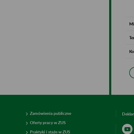
Mi
Te
Ko
Zamówienia publiczne
Deklar
Oferty pracy w ZUS
Praktyki i staże w ZUS