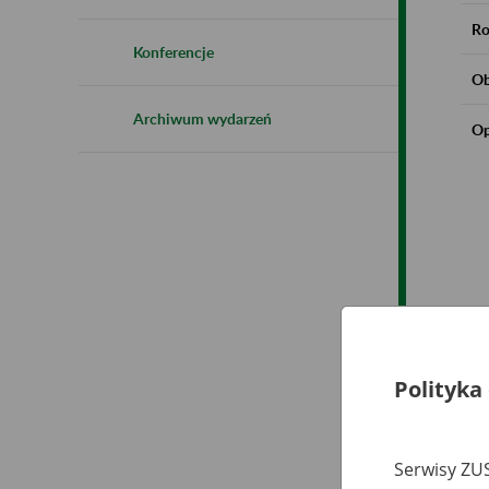
Ro
Konferencje
Ob
Archiwum wydarzeń
Op
Polityka
Serwisy ZUS