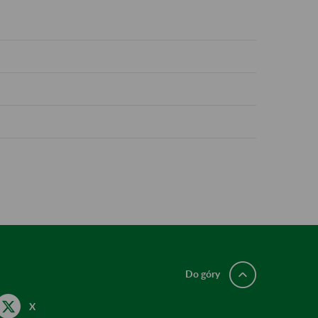
Do góry
X