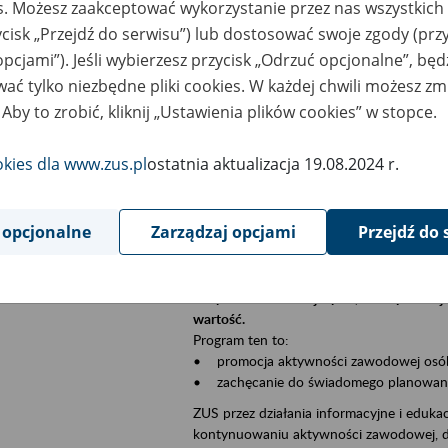
es. Możesz zaakceptować wykorzystanie przez nas wszystkich 
Jeśli jesteś płatnikiem składek (np. przeds
ycisk „Przejdź do serwisu”) lub dostosować swoje zgody (przy
• możesz skorzystać z aplikacji ePłatnik,
ubezpieczeń, wypełnisz i przekażesz dok
opcjami”). Jeśli wybierzesz przycisk „Odrzuć opcjonalne”, bę
ZUS;
ać tylko niezbędne pliki cookies. W każdej chwili możesz zm
• możesz złożyć wniosek o wydanie zaśw
 Aby to zrobić, kliknij „Ustawienia plików cookies” w stopce.
• masz dostęp do zwolnień lekarskich s
okies dla www.zus.pl
ostatnia aktualizacja 19.08.2024 r.
Jeśli jesteś świadczeniobiorcą:
• masz dostęp m.in. do formularza PIT 1
do formularza PIT 40A, czyli rocznego ob
 opcjonalne
Zarządzaj opcjami
Przejdź do 
• możesz zarezerwować wizytę;
• możesz też złożyć wniosek o zmianę 
Aktywni 50+ to inicjatywa, która pokazuje
wartość.
Program ten to:
• promocja aktywności zawodowej osób p
• zachęcanie do świadomego planowania 
ZUS przez działania informacyjne i eduka
kontynuowaniu aktywności zawodowej, d