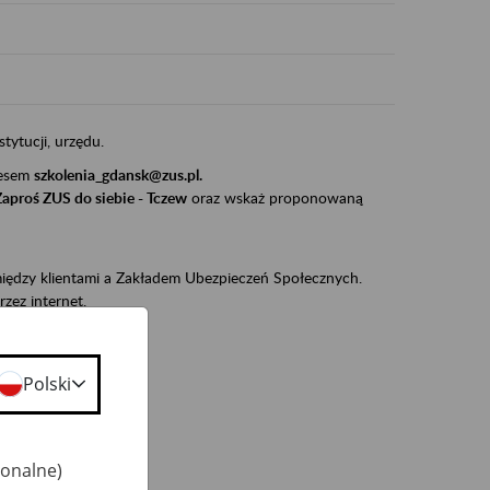
stytucji, urzędu.
resem
szkolenia_gdansk@zus.pl.
Zaproś ZUS do siebie - Tczew
oraz wskaż proponowaną
iędzy klientami a Zakładem Ubezpieczeń Społecznych.
zez internet.
udnionym):
ie w ZUS,
Polski
onta ubezpieczonego,
ekarza eZLA.
jonalne)