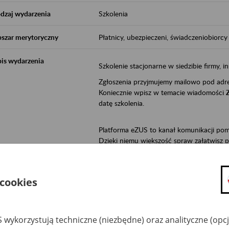
dzaj wydarzenia
Szkolenia
szar merytoryczny
Płatnicy, ubezpieczeni, świadczeniobiorcy
is wydarzenia
Szkolenie stacjonarne w siedzibie firmy, in
Zgłoszenia przyjmujemy mailowo pod ad
Koniecznie wpisz w temacie wiadomości
datę szkolenia.
Platforma eZUS to kanał komunikacji pom
Dzięki niemu większość spraw załatwisz pr
Jeśli jesteś osoba ubezpieczoną (np. zatr
• możesz sprawdzić swoje dane na konc
 cookies
• możesz wysłać wnioski do Zakładu,
• masz dostęp do informacji o stanie k
• masz dostęp do wystawionych przez l
 wykorzystują techniczne (niezbędne) oraz analityczne (opc