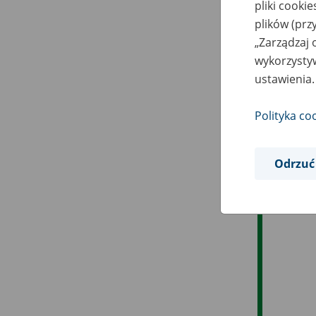
pliki cooki
plików (prz
„Zarządzaj 
wykorzystyw
ustawienia.
Polityka co
Odrzuć