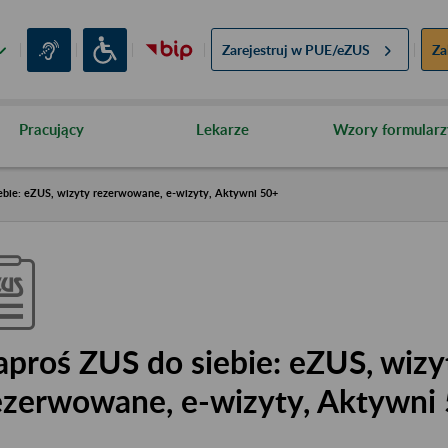
Zarejestruj w
PUE/eZUS
Za
Pracujący
Lekarze
Wzory formularz
ebie: eZUS, wizyty rezerwowane, e-wizyty, Aktywni 50+
aproś ZUS do siebie: eZUS, wizy
ezerwowane, e-wizyty, Aktywni