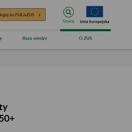
loguj do
PUE/eZUS
Szukaj
y
Baza wiedzy
O ZUS
ty
 50+