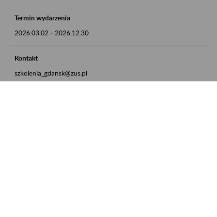
Termin wydarzenia
2026.03.02
-
2026.12.30
Kontakt
szkolenia_gdansk@zus.pl
Powrót do listy
Zamówienia publiczne
Oferty pracy w ZUS
Praktyki i staże w ZUS