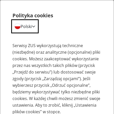
Polityka cookies
Polski
Menu
Szukaj
Serwisy ZUS wykorzystują techniczne
(niezbędne) oraz analityczne (opcjonalne) pliki
cookies. Możesz zaakceptować wykorzystanie
Szkolenia
przez nas wszystkich takich plików (przycisk
„Przejdź do serwisu”) lub dostosować swoje
zgody (przycisk „Zarządzaj opcjami”). Jeśli
wybierzesz przycisk „Odrzuć opcjonalne”,
będziemy wykorzystywać tylko niezbędne pliki
cookies. W każdej chwili możesz zmienić swoje
Zaproś ZUS do siebie: eZUS, wizyty
ustawienia. Aby to zrobić, kliknij „Ustawienia
rezerwowane, e-wizyty, Aktywni 50+
plików cookies” w stopce.