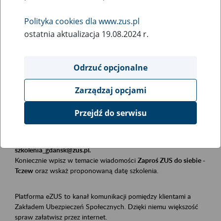
Polityka cookies dla www.zus.pl
Rodzaj wydarzenia
ostatnia aktualizacja 19.08.2024 r.
Szkolenia
Obszar merytoryczny
Odrzuć opcjonalne
Płatnicy, ubezpieczeni, świadczeniobiorcy
Zarządzaj opcjami
Opis wydarzenia
Przejdź do serwisu
Szkolenie stacjonarne w siedzibie firmy, instytucji, urzędu.
Zgłoszenia przyjmujemy mailowo pod adresem
szkolenia_gdansk@zus.pl.
Koniecznie wpisz w temacie wiadomości
Zaproś ZUS do siebie -
Tczew
oraz wskaż proponowaną datę szkolenia.
Platforma eZUS to kanał komunikacji pomiędzy klientami a
Zakładem Ubezpieczeń Społecznych. Dzięki niemu większość
spraw załatwisz przez internet.