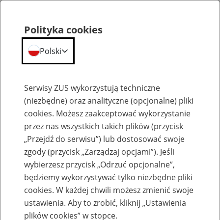
Polityka cookies
Polski
Menu
Szukaj
Serwisy ZUS wykorzystują techniczne
(niezbędne) oraz analityczne (opcjonalne) pliki
cookies. Możesz zaakceptować wykorzystanie
Szkolenia
przez nas wszystkich takich plików (przycisk
„Przejdź do serwisu”) lub dostosować swoje
zgody (przycisk „Zarządzaj opcjami”). Jeśli
wybierzesz przycisk „Odrzuć opcjonalne”,
będziemy wykorzystywać tylko niezbędne pliki
cookies. W każdej chwili możesz zmienić swoje
Zaproś ZUS do siebie: eZUS, wizyty
ustawienia. Aby to zrobić, kliknij „Ustawienia
rezerwowane, e-wizyty, Aktywni 50+
plików cookies” w stopce.