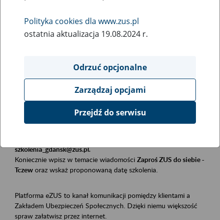
Polityka cookies dla www.zus.pl
Rodzaj wydarzenia
ostatnia aktualizacja 19.08.2024 r.
Szkolenia
Obszar merytoryczny
Odrzuć opcjonalne
Płatnicy, ubezpieczeni, świadczeniobiorcy
Zarządzaj opcjami
Opis wydarzenia
Przejdź do serwisu
Szkolenie stacjonarne w siedzibie firmy, instytucji, urzędu.
Zgłoszenia przyjmujemy mailowo pod adresem
szkolenia_gdansk@zus.pl.
Koniecznie wpisz w temacie wiadomości
Zaproś ZUS do siebie -
Tczew
oraz wskaż proponowaną datę szkolenia.
Platforma eZUS to kanał komunikacji pomiędzy klientami a
Zakładem Ubezpieczeń Społecznych. Dzięki niemu większość
spraw załatwisz przez internet.