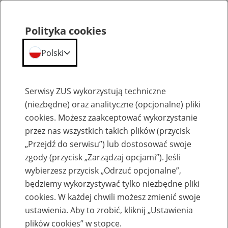
Polityka cookies
Polski
Menu
Szukaj
Serwisy ZUS wykorzystują techniczne
(niezbędne) oraz analityczne (opcjonalne) pliki
cookies. Możesz zaakceptować wykorzystanie
Szkolenia
przez nas wszystkich takich plików (przycisk
„Przejdź do serwisu”) lub dostosować swoje
zgody (przycisk „Zarządzaj opcjami”). Jeśli
wybierzesz przycisk „Odrzuć opcjonalne”,
będziemy wykorzystywać tylko niezbędne pliki
cookies. W każdej chwili możesz zmienić swoje
Zaproś ZUS do siebie: eZUS, wizyty
ustawienia. Aby to zrobić, kliknij „Ustawienia
rezerwowane, e-wizyty, Aktywni 50+
plików cookies” w stopce.