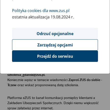
Polityka cookies dla www.zus.pl
Rodzaj wydarzenia
ostatnia aktualizacja 19.08.2024 r.
Szkolenia
Obszar merytoryczny
Odrzuć opcjonalne
Płatnicy, ubezpieczeni, świadczeniobiorcy
Zarządzaj opcjami
Opis wydarzenia
Przejdź do serwisu
Szkolenie stacjonarne w siedzibie firmy, instytucji, urzędu.
Zgłoszenia przyjmujemy mailowo pod adresem
szkolenia_gdansk@zus.pl.
Koniecznie wpisz w temacie wiadomości
Zaproś ZUS do siebie -
Tczew
oraz wskaż proponowaną datę szkolenia.
Platforma eZUS to kanał komunikacji pomiędzy klientami a
Zakładem Ubezpieczeń Społecznych. Dzięki niemu większość
spraw załatwisz przez internet.