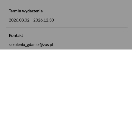
Termin wydarzenia
2026.03.02
-
2026.12.30
Kontakt
szkolenia_gdansk@zus.pl
Powrót do listy
Zamówienia publiczne
Oferty pracy w ZUS
Praktyki i staże w ZUS