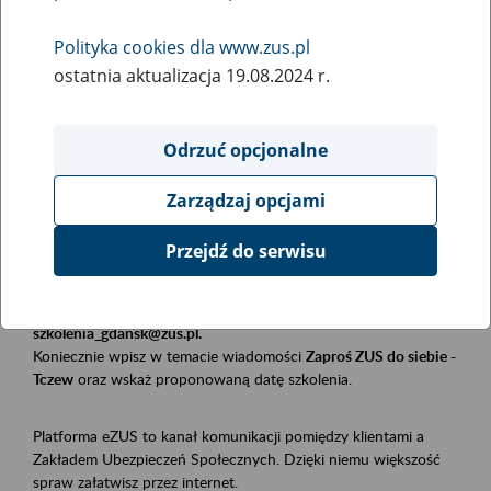
Polityka cookies dla www.zus.pl
Rodzaj wydarzenia
ostatnia aktualizacja 19.08.2024 r.
Szkolenia
Obszar merytoryczny
Odrzuć opcjonalne
Płatnicy, ubezpieczeni, świadczeniobiorcy
Zarządzaj opcjami
Opis wydarzenia
Przejdź do serwisu
Szkolenie stacjonarne w siedzibie firmy, instytucji, urzędu.
Zgłoszenia przyjmujemy mailowo pod adresem
szkolenia_gdansk@zus.pl.
Koniecznie wpisz w temacie wiadomości
Zaproś ZUS do siebie -
Tczew
oraz wskaż proponowaną datę szkolenia.
Platforma eZUS to kanał komunikacji pomiędzy klientami a
Zakładem Ubezpieczeń Społecznych. Dzięki niemu większość
spraw załatwisz przez internet.