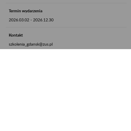
Termin wydarzenia
2026.03.02
-
2026.12.30
Kontakt
szkolenia_gdansk@zus.pl
Powrót do listy
Zamówienia publiczne
Oferty pracy w ZUS
Praktyki i staże w ZUS