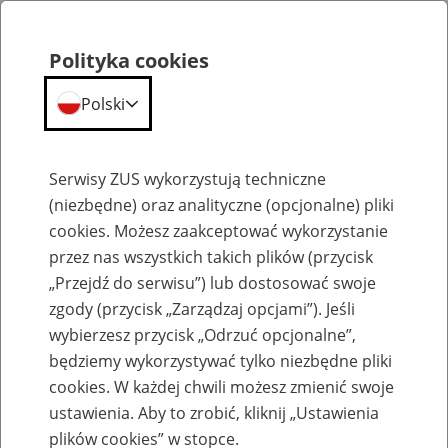
Polityka cookies
Polski
Menu
Szukaj
Serwisy ZUS wykorzystują techniczne
(niezbędne) oraz analityczne (opcjonalne) pliki
cookies. Możesz zaakceptować wykorzystanie
Szkolenia
przez nas wszystkich takich plików (przycisk
„Przejdź do serwisu”) lub dostosować swoje
zgody (przycisk „Zarządzaj opcjami”). Jeśli
wybierzesz przycisk „Odrzuć opcjonalne”,
będziemy wykorzystywać tylko niezbędne pliki
cookies. W każdej chwili możesz zmienić swoje
Zaproś ZUS do siebie: eZUS, wizyty
ustawienia. Aby to zrobić, kliknij „Ustawienia
rezerwowane, e-wizyty, Aktywni 50+
plików cookies” w stopce.