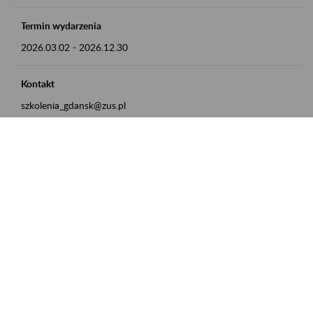
Termin wydarzenia
2026.03.02
-
2026.12.30
Kontakt
szkolenia_gdansk@zus.pl
Powrót do listy
Zamówienia publiczne
Oferty pracy w ZUS
Praktyki i staże w ZUS