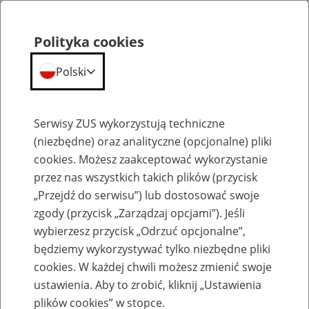
Polityka cookies
Polski
Menu
Szukaj
Serwisy ZUS wykorzystują techniczne
(niezbędne) oraz analityczne (opcjonalne) pliki
cookies. Możesz zaakceptować wykorzystanie
Szkolenia
przez nas wszystkich takich plików (przycisk
„Przejdź do serwisu”) lub dostosować swoje
zgody (przycisk „Zarządzaj opcjami”). Jeśli
wybierzesz przycisk „Odrzuć opcjonalne”,
będziemy wykorzystywać tylko niezbędne pliki
cookies. W każdej chwili możesz zmienić swoje
Zaproś ZUS do siebie: eZUS, wizyty
ustawienia. Aby to zrobić, kliknij „Ustawienia
rezerwowane, e-wizyty, Aktywni 50+
plików cookies” w stopce.