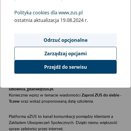
Polityka cookies dla www.zus.pl
Rodzaj wydarzenia
ostatnia aktualizacja 19.08.2024 r.
Szkolenia
Obszar merytoryczny
Odrzuć opcjonalne
Płatnicy, ubezpieczeni, świadczeniobiorcy
Zarządzaj opcjami
Opis wydarzenia
Przejdź do serwisu
Szkolenie stacjonarne w siedzibie firmy, instytucji, urzędu.
Zgłoszenia przyjmujemy mailowo pod adresem
szkolenia_gdansk@zus.pl.
Koniecznie wpisz w temacie wiadomości
Zaproś ZUS do siebie -
Tczew
oraz wskaż proponowaną datę szkolenia.
Platforma eZUS to kanał komunikacji pomiędzy klientami a
Zakładem Ubezpieczeń Społecznych. Dzięki niemu większość
spraw załatwisz przez internet.