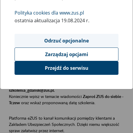
Polityka cookies dla www.zus.pl
Rodzaj wydarzenia
ostatnia aktualizacja 19.08.2024 r.
Szkolenia
Obszar merytoryczny
Odrzuć opcjonalne
Płatnicy, ubezpieczeni, świadczeniobiorcy
Zarządzaj opcjami
Opis wydarzenia
Przejdź do serwisu
Szkolenie stacjonarne w siedzibie firmy, instytucji, urzędu.
Zgłoszenia przyjmujemy mailowo pod adresem
szkolenia_gdansk@zus.pl.
Koniecznie wpisz w temacie wiadomości
Zaproś ZUS do siebie -
Tczew
oraz wskaż proponowaną datę szkolenia.
Platforma eZUS to kanał komunikacji pomiędzy klientami a
Zakładem Ubezpieczeń Społecznych. Dzięki niemu większość
spraw załatwisz przez internet.