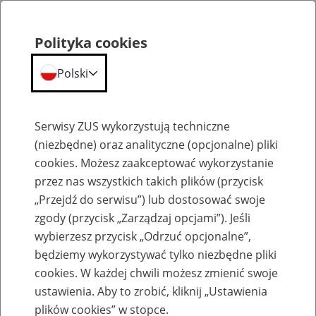
Polityka cookies
Polski
Menu
Szukaj
Serwisy ZUS wykorzystują techniczne
(niezbędne) oraz analityczne (opcjonalne) pliki
cookies. Możesz zaakceptować wykorzystanie
Szkolenia
przez nas wszystkich takich plików (przycisk
„Przejdź do serwisu”) lub dostosować swoje
zgody (przycisk „Zarządzaj opcjami”). Jeśli
wybierzesz przycisk „Odrzuć opcjonalne”,
będziemy wykorzystywać tylko niezbędne pliki
cookies. W każdej chwili możesz zmienić swoje
Zaproś ZUS do siebie: eZUS, wizyty
ustawienia. Aby to zrobić, kliknij „Ustawienia
rezerwowane, e-wizyty, Aktywni 50+
plików cookies” w stopce.