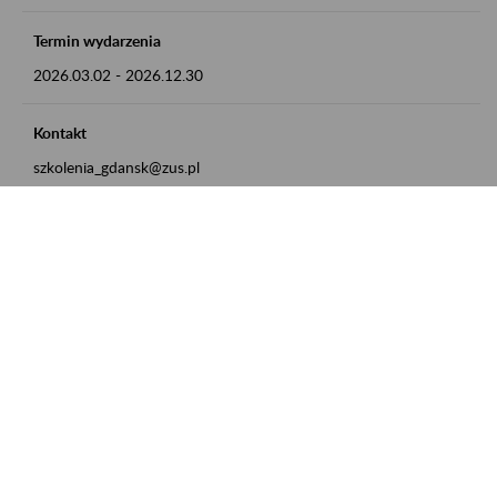
Termin wydarzenia
2026.03.02
-
2026.12.30
Kontakt
szkolenia_gdansk@zus.pl
Powrót do listy
Zamówienia publiczne
Oferty pracy w ZUS
Praktyki i staże w ZUS