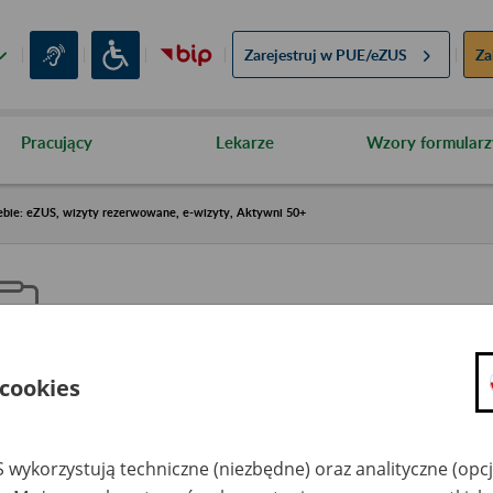
Zarejestruj w
PUE/eZUS
Za
Pracujący
Lekarze
Wzory formularz
ebie: eZUS, wizyty rezerwowane, e-wizyty, Aktywni 50+
 cookies
aproś ZUS do siebie: eZUS, wizy
ezerwowane, e-wizyty, Aktywni
 wykorzystują techniczne (niezbędne) oraz analityczne (opc