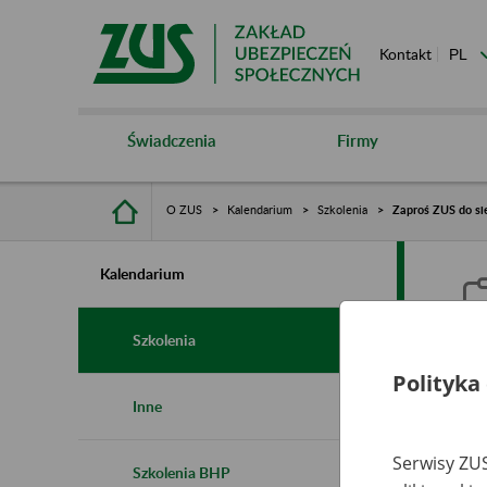
Kontakt
Świadczenia
Firmy
O ZUS
Kalendarium
Szkolenia
Zaproś ZUS do si
Kalendarium
Szkolenia
Polityka
Z
Inne
r
Serwisy ZUS
Szkolenia BHP