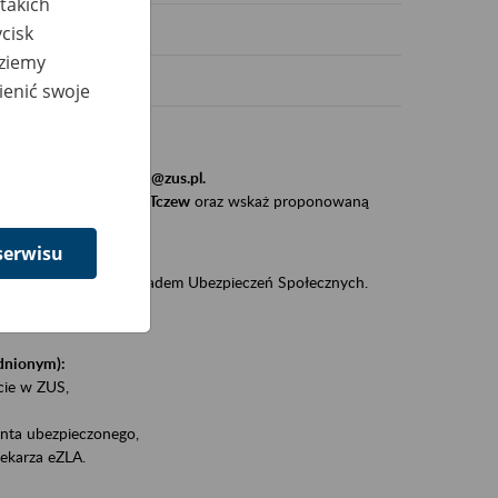
takich
cisk
dziemy
ienić swoje
stytucji, urzędu.
resem
szkolenia_gdansk@zus.pl.
Zaproś ZUS do siebie - Tczew
oraz wskaż proponowaną
serwisu
iędzy klientami a Zakładem Ubezpieczeń Społecznych.
zez internet.
udnionym):
ie w ZUS,
onta ubezpieczonego,
ekarza eZLA.