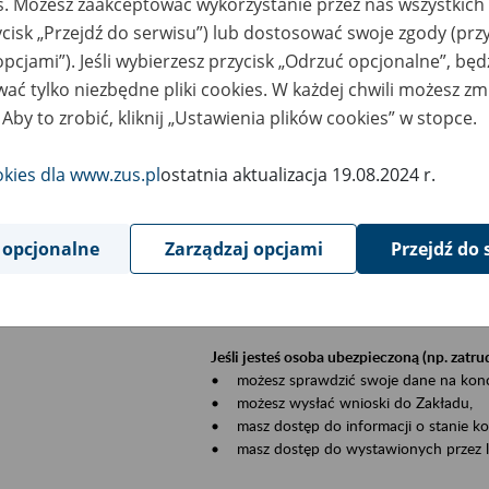
es. Możesz zaakceptować wykorzystanie przez nas wszystkich 
dzaj wydarzenia
Szkolenia
ycisk „Przejdź do serwisu”) lub dostosować swoje zgody (przy
opcjami”). Jeśli wybierzesz przycisk „Odrzuć opcjonalne”, bę
szar merytoryczny
Płatnicy, ubezpieczeni, świadczeniobiorcy
ać tylko niezbędne pliki cookies. W każdej chwili możesz zm
 Aby to zrobić, kliknij „Ustawienia plików cookies” w stopce.
is wydarzenia
Szkolenie stacjonarne w siedzibie firmy, in
okies dla www.zus.pl
ostatnia aktualizacja 19.08.2024 r.
Zgłoszenia przyjmujemy mailowo pod ad
Koniecznie wpisz w temacie wiadomości
datę szkolenia.
 opcjonalne
Zarządzaj opcjami
Przejdź do 
Platforma eZUS to kanał komunikacji pom
Dzięki niemu większość spraw załatwisz pr
Jeśli jesteś osoba ubezpieczoną (np. zatr
• możesz sprawdzić swoje dane na konc
• możesz wysłać wnioski do Zakładu,
• masz dostęp do informacji o stanie k
• masz dostęp do wystawionych przez l