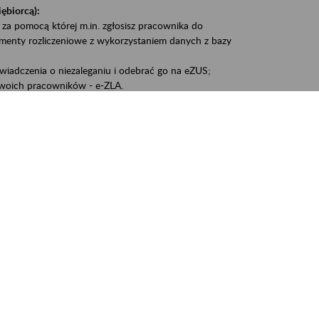
iębiorcą):
 za pomocą której m.in. zgłosisz pracownika do
umenty rozliczeniowe z wykorzystaniem danych z bazy
iadczenia o niezaleganiu i odebrać go na eZUS;
woich pracowników - e-ZLA.
1A, czyli informacji o dochodach uzyskanych od ZUS lub
liczenia podatku przez ZUS;
swoich danych.
, że wiek jest atutem, a doświadczenie ma realną
o pięćdziesiątym roku życia;
kariery i przyszłych świadczeń.
cyjne wspiera osoby dojrzałe w podejmowaniu i
baniu o zdrowie oraz przełamywaniu stereotypów