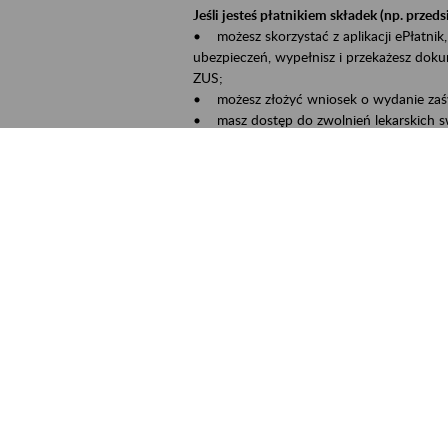
Jeśli jesteś płatnikiem składek (np. przeds
• możesz skorzystać z aplikacji ePłatnik,
ubezpieczeń, wypełnisz i przekażesz dok
ZUS;
• możesz złożyć wniosek o wydanie zaśw
• masz dostęp do zwolnień lekarskich s
Jeśli jesteś świadczeniobiorcą:
• masz dostęp m.in. do formularza PIT 1
do formularza PIT 40A, czyli rocznego ob
• możesz zarezerwować wizytę;
• możesz też złożyć wniosek o zmianę 
Aktywni 50+ to inicjatywa, która pokazuje
wartość.
Program ten to:
• promocja aktywności zawodowej osób p
• zachęcanie do świadomego planowania 
ZUS przez działania informacyjne i eduka
kontynuowaniu aktywności zawodowej, d