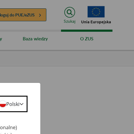
loguj do
PUE/eZUS
Szukaj
y
Baza wiedzy
O ZUS
Polski
ty
 50+
jonalne)