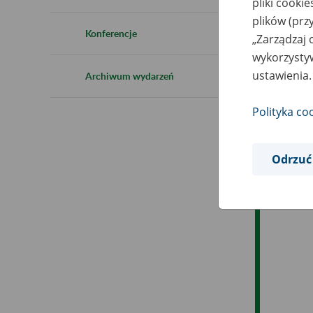
pliki cooki
Ro
plików (prz
Konferencje
„Zarządzaj 
Ob
wykorzystyw
ustawienia.
Archiwum wydarzeń
Op
Polityka co
Odrzuć