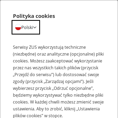
Polityka cookies
Polski
Menu
Szukaj
Serwisy ZUS wykorzystują techniczne
(niezbędne) oraz analityczne (opcjonalne) pliki
cookies. Możesz zaakceptować wykorzystanie
Szkolenia
przez nas wszystkich takich plików (przycisk
„Przejdź do serwisu”) lub dostosować swoje
zgody (przycisk „Zarządzaj opcjami”). Jeśli
wybierzesz przycisk „Odrzuć opcjonalne”,
będziemy wykorzystywać tylko niezbędne pliki
cookies. W każdej chwili możesz zmienić swoje
Zaproś ZUS do siebie: eZUS, wizyty
ustawienia. Aby to zrobić, kliknij „Ustawienia
rezerwowane, e-wizyty, Aktywni 50+
plików cookies” w stopce.