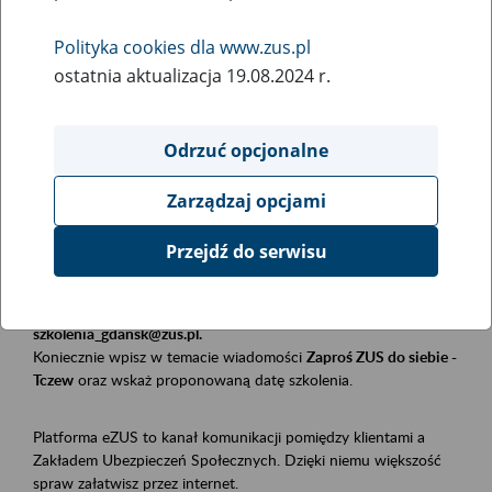
Polityka cookies dla www.zus.pl
Rodzaj wydarzenia
ostatnia aktualizacja 19.08.2024 r.
Szkolenia
Obszar merytoryczny
Odrzuć opcjonalne
Płatnicy, ubezpieczeni, świadczeniobiorcy
Zarządzaj opcjami
Opis wydarzenia
Przejdź do serwisu
Szkolenie stacjonarne w siedzibie firmy, instytucji, urzędu.
Zgłoszenia przyjmujemy mailowo pod adresem
szkolenia_gdansk@zus.pl.
Koniecznie wpisz w temacie wiadomości
Zaproś ZUS do siebie -
Tczew
oraz wskaż proponowaną datę szkolenia.
Platforma eZUS to kanał komunikacji pomiędzy klientami a
Zakładem Ubezpieczeń Społecznych. Dzięki niemu większość
spraw załatwisz przez internet.