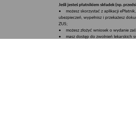
Jeśli jesteś płatnikiem składek (np. przeds
• możesz skorzystać z aplikacji ePłatnik,
ubezpieczeń, wypełnisz i przekażesz dok
ZUS;
• możesz złożyć wniosek o wydanie zaśw
• masz dostęp do zwolnień lekarskich s
Jeśli jesteś świadczeniobiorcą:
• masz dostęp m.in. do formularza PIT 1
do formularza PIT 40A, czyli rocznego ob
• możesz zarezerwować wizytę;
• możesz też złożyć wniosek o zmianę 
Aktywni 50+ to inicjatywa, która pokazuje
wartość.
Program ten to:
• promocja aktywności zawodowej osób p
• zachęcanie do świadomego planowania 
ZUS przez działania informacyjne i eduka
kontynuowaniu aktywności zawodowej, d