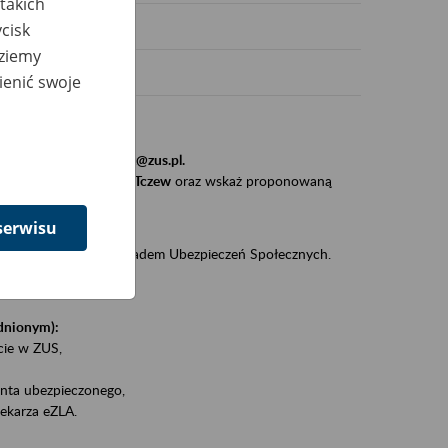
takich
cisk
dziemy
ienić swoje
stytucji, urzędu.
resem
szkolenia_gdansk@zus.pl.
Zaproś ZUS do siebie - Tczew
oraz wskaż proponowaną
serwisu
iędzy klientami a Zakładem Ubezpieczeń Społecznych.
zez internet.
udnionym):
ie w ZUS,
onta ubezpieczonego,
ekarza eZLA.