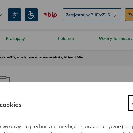
Zarejestruj w
PUE/eZUS
Za
Pracujący
Lekarze
Wzory formularz
ebie: eZUS, wizyty rezerwowane, e-wizyty, Aktywni 50+
 cookies
aproś ZUS do siebie: eZUS, wizy
ezerwowane, e-wizyty, Aktywni
 wykorzystują techniczne (niezbędne) oraz analityczne (opc