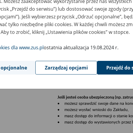
es. Możesz zaakceptować wykorzystanie przez nas wszystkich 
dzaj wydarzenia
Szkolenia
ycisk „Przejdź do serwisu”) lub dostosować swoje zgody (przy
opcjami”). Jeśli wybierzesz przycisk „Odrzuć opcjonalne”, bę
szar merytoryczny
Płatnicy, ubezpieczeni, świadczeniobiorcy
ać tylko niezbędne pliki cookies. W każdej chwili możesz zm
 Aby to zrobić, kliknij „Ustawienia plików cookies” w stopce.
is wydarzenia
Szkolenie stacjonarne w siedzibie firmy, in
okies dla www.zus.pl
ostatnia aktualizacja 19.08.2024 r.
Zgłoszenia przyjmujemy mailowo pod ad
Koniecznie wpisz w temacie wiadomości
datę szkolenia.
 opcjonalne
Zarządzaj opcjami
Przejdź do 
Platforma eZUS to kanał komunikacji pom
Dzięki niemu większość spraw załatwisz pr
Jeśli jesteś osoba ubezpieczoną (np. zatr
• możesz sprawdzić swoje dane na konc
• możesz wysłać wnioski do Zakładu,
• masz dostęp do informacji o stanie k
• masz dostęp do wystawionych przez l