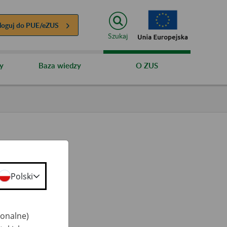
loguj do
PUE/eZUS
Szukaj
y
Baza wiedzy
O ZUS
Polski
ty
 50+
jonalne)