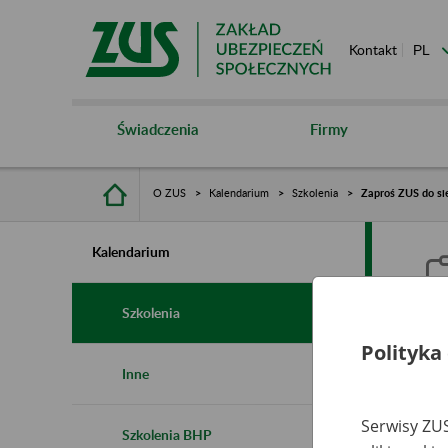
Kontakt
Świadczenia
Firmy
O ZUS
Kalendarium
Szkolenia
Zaproś ZUS do si
Kalendarium
Szkolenia
Polityka
Z
Inne
r
Serwisy ZUS
Szkolenia BHP