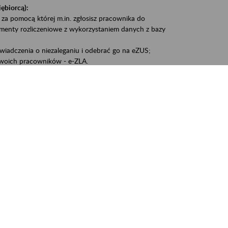
iębiorcą):
 za pomocą której m.in. zgłosisz pracownika do
umenty rozliczeniowe z wykorzystaniem danych z bazy
iadczenia o niezaleganiu i odebrać go na eZUS;
woich pracowników - e-ZLA.
1A, czyli informacji o dochodach uzyskanych od ZUS lub
liczenia podatku przez ZUS;
swoich danych.
, że wiek jest atutem, a doświadczenie ma realną
o pięćdziesiątym roku życia;
kariery i przyszłych świadczeń.
cyjne wspiera osoby dojrzałe w podejmowaniu i
baniu o zdrowie oraz przełamywaniu stereotypów