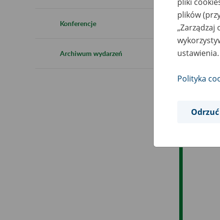
pliki cooki
Ro
plików (prz
Konferencje
„Zarządzaj 
Ob
wykorzystyw
ustawienia.
Archiwum wydarzeń
Op
Polityka co
Odrzuć