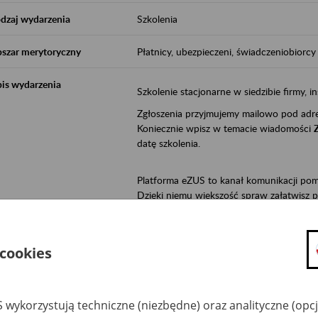
dzaj wydarzenia
Szkolenia
szar merytoryczny
Płatnicy, ubezpieczeni, świadczeniobiorcy
is wydarzenia
Szkolenie stacjonarne w siedzibie firmy, in
Zgłoszenia przyjmujemy mailowo pod ad
Koniecznie wpisz w temacie wiadomości
datę szkolenia.
Platforma eZUS to kanał komunikacji pom
Dzięki niemu większość spraw załatwisz pr
Jeśli jesteś osoba ubezpieczoną (np. zatr
• możesz sprawdzić swoje dane na konc
 cookies
• możesz wysłać wnioski do Zakładu,
• masz dostęp do informacji o stanie k
• masz dostęp do wystawionych przez l
 wykorzystują techniczne (niezbędne) oraz analityczne (opc