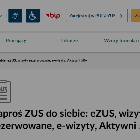
Zarejestruj w
PUE/eZUS
Za
Pracujący
Lekarze
Wzory formularz
ebie: eZUS, wizyty rezerwowane, e-wizyty, Aktywni 50+
aproś ZUS do siebie: eZUS, wizy
ezerwowane, e-wizyty, Aktywni