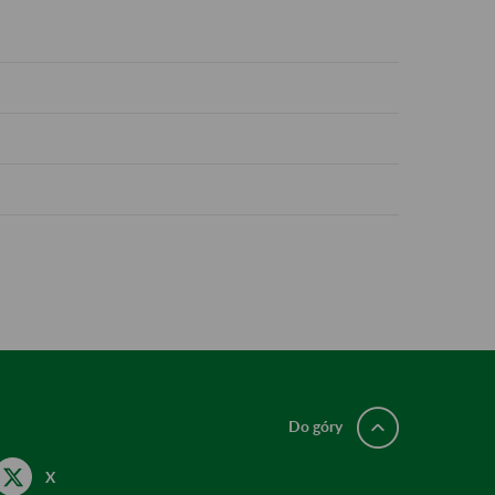
Do góry
X