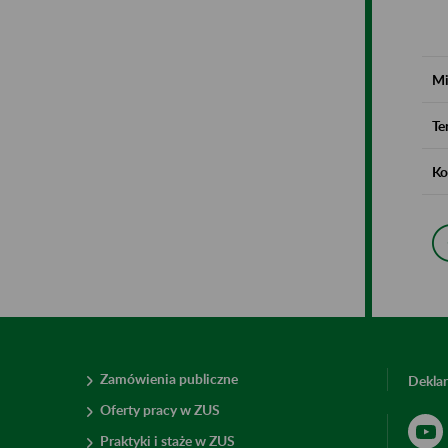
Mi
Te
Ko
Zamówienia publiczne
Deklar
Oferty pracy w ZUS
Praktyki i staże w ZUS