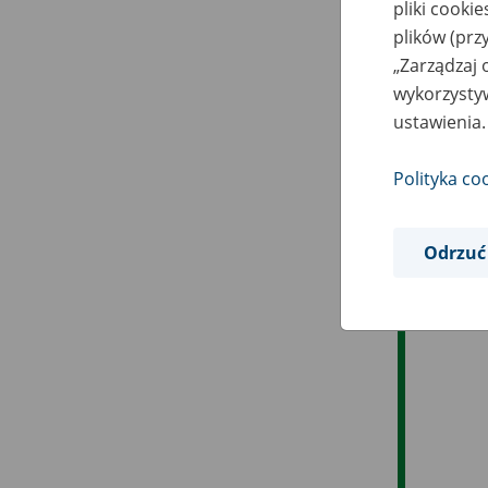
pliki cooki
plików (prz
„Zarządzaj 
wykorzystyw
ustawienia.
Polityka co
Odrzuć