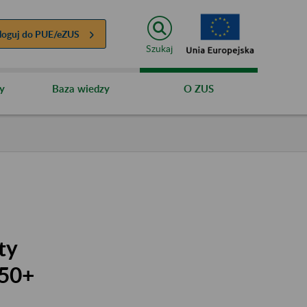
loguj do
PUE/eZUS
Szukaj
y
Baza wiedzy
O ZUS
ty
 50+