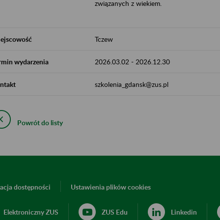
związanych z wiekiem.
ejscowość
Tczew
rmin wydarzenia
2026.03.02
-
2026.12.30
ntakt
szkolenia_gdansk@zus.pl
Powrót do listy
acja dostępności
Ustawienia plików cookies
Elektroniczny ZUS
ZUS Edu
Linkedin