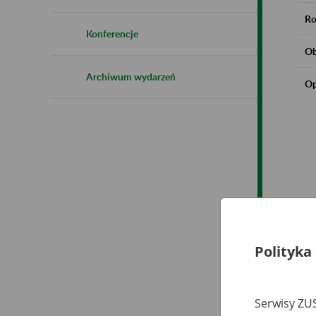
Ro
Konferencje
Ob
Archiwum wydarzeń
Op
Polityka
Serwisy ZUS