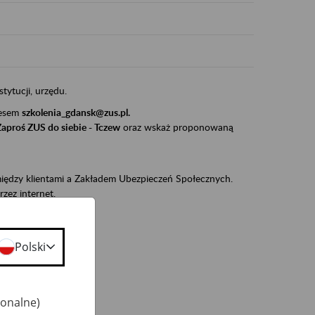
stytucji, urzędu.
resem
szkolenia_gdansk@zus.pl.
Zaproś ZUS do siebie - Tczew
oraz wskaż proponowaną
iędzy klientami a Zakładem Ubezpieczeń Społecznych.
zez internet.
udnionym):
ie w ZUS,
Polski
onta ubezpieczonego,
ekarza eZLA.
jonalne)