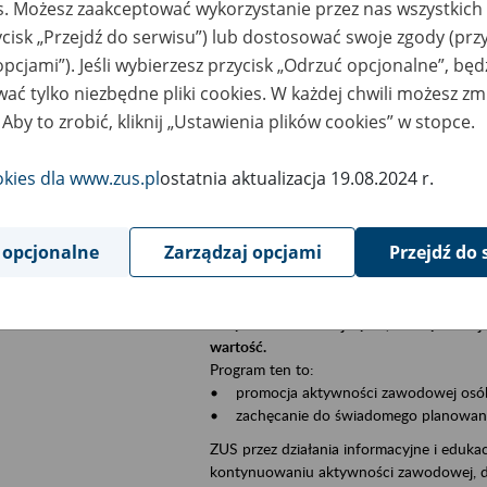
es. Możesz zaakceptować wykorzystanie przez nas wszystkich 
Jeśli jesteś płatnikiem składek (np. przeds
ycisk „Przejdź do serwisu”) lub dostosować swoje zgody (przy
• możesz skorzystać z aplikacji ePłatnik,
ubezpieczeń, wypełnisz i przekażesz dok
opcjami”). Jeśli wybierzesz przycisk „Odrzuć opcjonalne”, bę
ZUS;
ać tylko niezbędne pliki cookies. W każdej chwili możesz zm
• możesz złożyć wniosek o wydanie zaśw
 Aby to zrobić, kliknij „Ustawienia plików cookies” w stopce.
• masz dostęp do zwolnień lekarskich s
okies dla www.zus.pl
ostatnia aktualizacja 19.08.2024 r.
Jeśli jesteś świadczeniobiorcą:
• masz dostęp m.in. do formularza PIT 1
do formularza PIT 40A, czyli rocznego ob
 opcjonalne
Zarządzaj opcjami
Przejdź do 
• możesz zarezerwować wizytę;
• możesz też złożyć wniosek o zmianę 
Aktywni 50+ to inicjatywa, która pokazuje
wartość.
Program ten to:
• promocja aktywności zawodowej osób p
• zachęcanie do świadomego planowania 
ZUS przez działania informacyjne i eduka
kontynuowaniu aktywności zawodowej, d