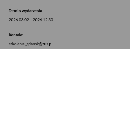
Termin wydarzenia
2026.03.02
-
2026.12.30
Kontakt
szkolenia_gdansk@zus.pl
Powrót do listy
Zamówienia publiczne
Oferty pracy w ZUS
Praktyki i staże w ZUS