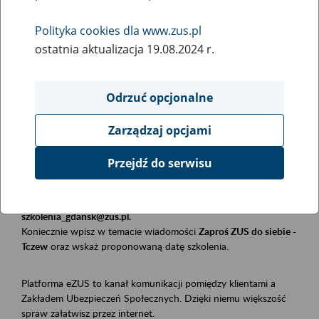
Polityka cookies dla www.zus.pl
Rodzaj wydarzenia
ostatnia aktualizacja 19.08.2024 r.
Szkolenia
Obszar merytoryczny
Odrzuć opcjonalne
Płatnicy, ubezpieczeni, świadczeniobiorcy
Zarządzaj opcjami
Opis wydarzenia
Przejdź do serwisu
Szkolenie stacjonarne w siedzibie firmy, instytucji, urzędu.
Zgłoszenia przyjmujemy mailowo pod adresem
szkolenia_gdansk@zus.pl.
Koniecznie wpisz w temacie wiadomości
Zaproś ZUS do siebie -
Tczew
oraz wskaż proponowaną datę szkolenia.
Platforma eZUS to kanał komunikacji pomiędzy klientami a
Zakładem Ubezpieczeń Społecznych. Dzięki niemu większość
spraw załatwisz przez internet.