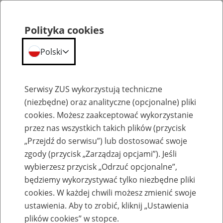
Polityka cookies
Polski
Menu
Szukaj
Serwisy ZUS wykorzystują techniczne
(niezbędne) oraz analityczne (opcjonalne) pliki
cookies. Możesz zaakceptować wykorzystanie
Szkolenia
przez nas wszystkich takich plików (przycisk
„Przejdź do serwisu”) lub dostosować swoje
zgody (przycisk „Zarządzaj opcjami”). Jeśli
wybierzesz przycisk „Odrzuć opcjonalne”,
będziemy wykorzystywać tylko niezbędne pliki
cookies. W każdej chwili możesz zmienić swoje
Zaproś ZUS do siebie: eZUS, wizyty
ustawienia. Aby to zrobić, kliknij „Ustawienia
rezerwowane, e-wizyty, Aktywni 50+
plików cookies” w stopce.