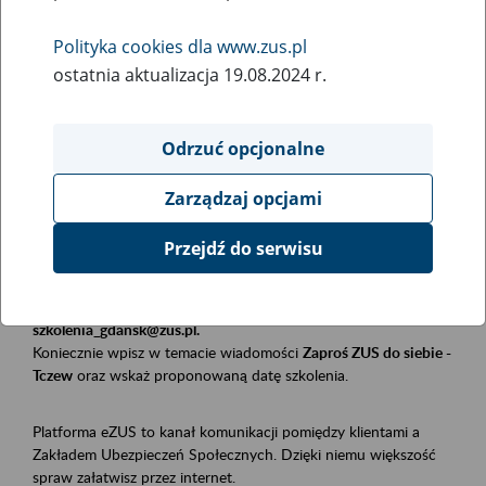
Polityka cookies dla www.zus.pl
Rodzaj wydarzenia
ostatnia aktualizacja 19.08.2024 r.
Szkolenia
Obszar merytoryczny
Odrzuć opcjonalne
Płatnicy, ubezpieczeni, świadczeniobiorcy
Zarządzaj opcjami
Opis wydarzenia
Przejdź do serwisu
Szkolenie stacjonarne w siedzibie firmy, instytucji, urzędu.
Zgłoszenia przyjmujemy mailowo pod adresem
szkolenia_gdansk@zus.pl.
Koniecznie wpisz w temacie wiadomości
Zaproś ZUS do siebie -
Tczew
oraz wskaż proponowaną datę szkolenia.
Platforma eZUS to kanał komunikacji pomiędzy klientami a
Zakładem Ubezpieczeń Społecznych. Dzięki niemu większość
spraw załatwisz przez internet.