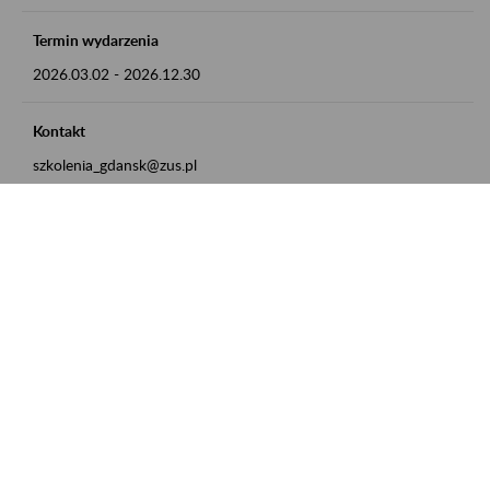
Termin wydarzenia
2026.03.02
-
2026.12.30
Kontakt
szkolenia_gdansk@zus.pl
Powrót do listy
Zamówienia publiczne
Oferty pracy w ZUS
Praktyki i staże w ZUS