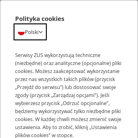
Polityka cookies
Polski
Menu
Szukaj
Serwisy ZUS wykorzystują techniczne
(niezbędne) oraz analityczne (opcjonalne) pliki
cookies. Możesz zaakceptować wykorzystanie
Szkolenia
przez nas wszystkich takich plików (przycisk
„Przejdź do serwisu”) lub dostosować swoje
zgody (przycisk „Zarządzaj opcjami”). Jeśli
wybierzesz przycisk „Odrzuć opcjonalne”,
będziemy wykorzystywać tylko niezbędne pliki
cookies. W każdej chwili możesz zmienić swoje
Zaproś ZUS do siebie: eZUS, wizyty
ustawienia. Aby to zrobić, kliknij „Ustawienia
rezerwowane, e-wizyty, Aktywni 50+
plików cookies” w stopce.