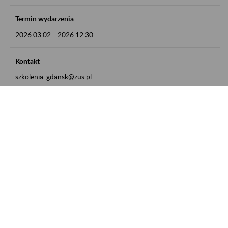
Termin wydarzenia
2026.03.02
-
2026.12.30
Kontakt
szkolenia_gdansk@zus.pl
Powrót do listy
Zamówienia publiczne
Oferty pracy w ZUS
Praktyki i staże w ZUS