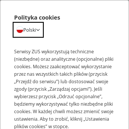
Polityka cookies
Polski
Menu
Szukaj
Serwisy ZUS wykorzystują techniczne
(niezbędne) oraz analityczne (opcjonalne) pliki
cookies. Możesz zaakceptować wykorzystanie
Szkolenia
przez nas wszystkich takich plików (przycisk
„Przejdź do serwisu”) lub dostosować swoje
zgody (przycisk „Zarządzaj opcjami”). Jeśli
wybierzesz przycisk „Odrzuć opcjonalne”,
będziemy wykorzystywać tylko niezbędne pliki
cookies. W każdej chwili możesz zmienić swoje
Zaproś ZUS do siebie: eZUS, wizyty
ustawienia. Aby to zrobić, kliknij „Ustawienia
rezerwowane, e-wizyty, Aktywni 50+
plików cookies” w stopce.