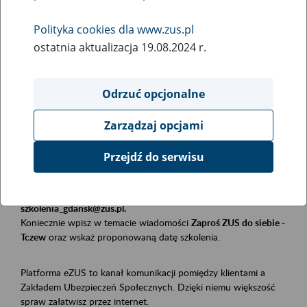
Polityka cookies dla www.zus.pl
Rodzaj wydarzenia
ostatnia aktualizacja 19.08.2024 r.
Szkolenia
Obszar merytoryczny
Odrzuć opcjonalne
Płatnicy, ubezpieczeni, świadczeniobiorcy
Zarządzaj opcjami
Opis wydarzenia
Przejdź do serwisu
Szkolenie stacjonarne w siedzibie firmy, instytucji, urzędu.
Zgłoszenia przyjmujemy mailowo pod adresem
szkolenia_gdansk@zus.pl.
Koniecznie wpisz w temacie wiadomości
Zaproś ZUS do siebie -
Tczew
oraz wskaż proponowaną datę szkolenia.
Platforma eZUS to kanał komunikacji pomiędzy klientami a
Zakładem Ubezpieczeń Społecznych. Dzięki niemu większość
spraw załatwisz przez internet.