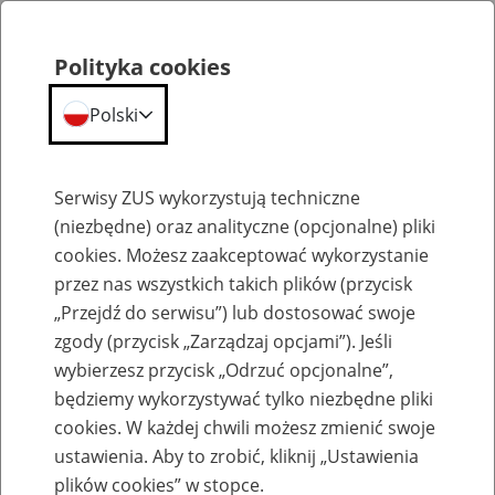
Polityka cookies
Polski
Menu
Szukaj
Serwisy ZUS wykorzystują techniczne
(niezbędne) oraz analityczne (opcjonalne) pliki
cookies. Możesz zaakceptować wykorzystanie
Szkolenia
przez nas wszystkich takich plików (przycisk
„Przejdź do serwisu”) lub dostosować swoje
zgody (przycisk „Zarządzaj opcjami”). Jeśli
wybierzesz przycisk „Odrzuć opcjonalne”,
będziemy wykorzystywać tylko niezbędne pliki
cookies. W każdej chwili możesz zmienić swoje
Zaproś ZUS do siebie: eZUS, wizyty
ustawienia. Aby to zrobić, kliknij „Ustawienia
rezerwowane, e-wizyty, Aktywni 50+
plików cookies” w stopce.