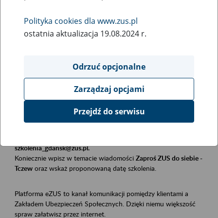
Polityka cookies dla www.zus.pl
Rodzaj wydarzenia
ostatnia aktualizacja 19.08.2024 r.
Szkolenia
Obszar merytoryczny
Odrzuć opcjonalne
Płatnicy, ubezpieczeni, świadczeniobiorcy
Zarządzaj opcjami
Opis wydarzenia
Przejdź do serwisu
Szkolenie stacjonarne w siedzibie firmy, instytucji, urzędu.
Zgłoszenia przyjmujemy mailowo pod adresem
szkolenia_gdansk@zus.pl.
Koniecznie wpisz w temacie wiadomości
Zaproś ZUS do siebie -
Tczew
oraz wskaż proponowaną datę szkolenia.
Platforma eZUS to kanał komunikacji pomiędzy klientami a
Zakładem Ubezpieczeń Społecznych. Dzięki niemu większość
spraw załatwisz przez internet.