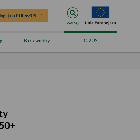
loguj do
PUE/eZUS
Szukaj
y
Baza wiedzy
O ZUS
ty
 50+