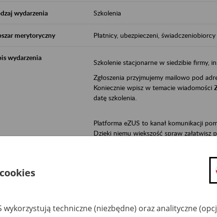
dzaj wydarzenia
Szkolenia
szar merytoryczny
Płatnicy, ubezpieczeni, świadczeniobiorcy
is wydarzenia
Szkolenie stacjonarne w siedzibie firmy, in
Zgłoszenia przyjmujemy mailowo pod ad
Koniecznie wpisz w temacie wiadomości
datę szkolenia.
Platforma eZUS to kanał komunikacji pom
Dzięki niemu większość spraw załatwisz pr
Jeśli jesteś osoba ubezpieczoną (np. zatr
• możesz sprawdzić swoje dane na konc
 cookies
• możesz wysłać wnioski do Zakładu,
• masz dostęp do informacji o stanie k
• masz dostęp do wystawionych przez l
 wykorzystują techniczne (niezbędne) oraz analityczne (opc