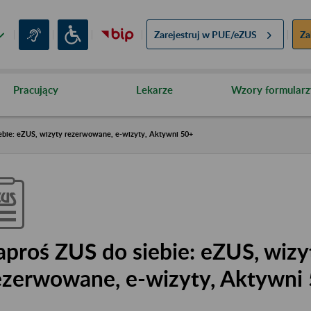
Zarejestruj w
PUE/eZUS
Za
Pracujący
Lekarze
Wzory formularz
ebie: eZUS, wizyty rezerwowane, e-wizyty, Aktywni 50+
aproś ZUS do siebie: eZUS, wizy
ezerwowane, e-wizyty, Aktywni