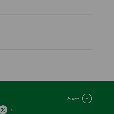
Do góry
X