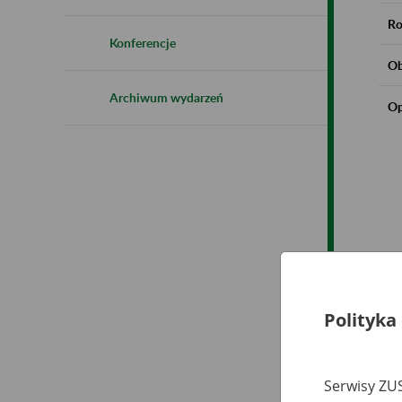
Ro
Konferencje
Ob
Archiwum wydarzeń
Op
Polityka
Serwisy ZUS