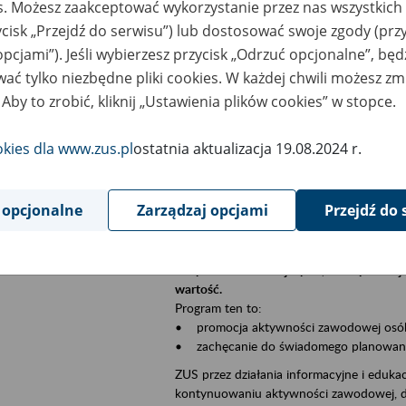
es. Możesz zaakceptować wykorzystanie przez nas wszystkich 
Jeśli jesteś płatnikiem składek (np. przeds
ycisk „Przejdź do serwisu”) lub dostosować swoje zgody (przy
• możesz skorzystać z aplikacji ePłatnik,
ubezpieczeń, wypełnisz i przekażesz dok
opcjami”). Jeśli wybierzesz przycisk „Odrzuć opcjonalne”, bę
ZUS;
ać tylko niezbędne pliki cookies. W każdej chwili możesz zm
• możesz złożyć wniosek o wydanie zaśw
 Aby to zrobić, kliknij „Ustawienia plików cookies” w stopce.
• masz dostęp do zwolnień lekarskich s
okies dla www.zus.pl
ostatnia aktualizacja 19.08.2024 r.
Jeśli jesteś świadczeniobiorcą:
• masz dostęp m.in. do formularza PIT 1
do formularza PIT 40A, czyli rocznego ob
 opcjonalne
Zarządzaj opcjami
Przejdź do 
• możesz zarezerwować wizytę;
• możesz też złożyć wniosek o zmianę 
Aktywni 50+ to inicjatywa, która pokazuje
wartość.
Program ten to:
• promocja aktywności zawodowej osób p
• zachęcanie do świadomego planowania 
ZUS przez działania informacyjne i eduka
kontynuowaniu aktywności zawodowej, d