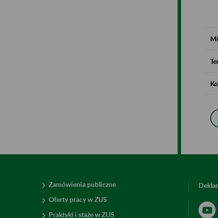
Mi
Te
Ko
Zamówienia publiczne
Deklar
Oferty pracy w ZUS
Praktyki i staże w ZUS