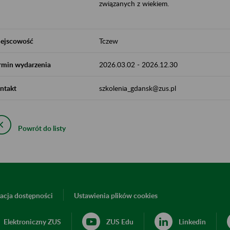
związanych z wiekiem.
ejscowość
Tczew
rmin wydarzenia
2026.03.02
-
2026.12.30
ntakt
szkolenia_gdansk@zus.pl
Powrót do listy
acja dostępności
Ustawienia plików cookies
Elektroniczny ZUS
ZUS Edu
Linkedin