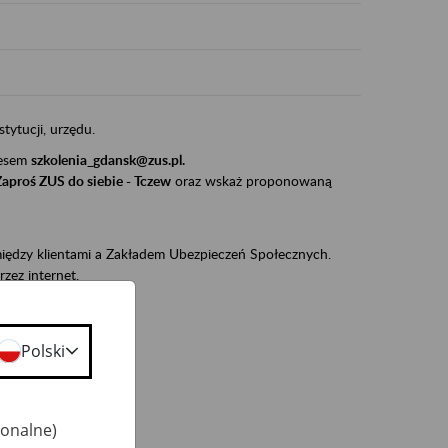
stytucji, urzędu.
resem
szkolenia_gdansk@zus.pl.
Zaproś ZUS do siebie - Tczew
oraz wskaż proponowaną
iędzy klientami a Zakładem Ubezpieczeń Społecznych.
zez internet.
udnionym):
ie w ZUS,
Polski
onta ubezpieczonego,
ekarza eZLA.
jonalne)