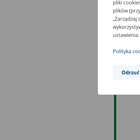
pliki cooki
plików (prz
„Zarządzaj 
wykorzystyw
ustawienia.
Polityka co
Odrzuć