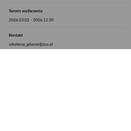
Termin wydarzenia
2026.03.02
-
2026.12.30
Kontakt
szkolenia_gdansk@zus.pl
Powrót do listy
Zamówienia publiczne
Oferty pracy w ZUS
Praktyki i staże w ZUS