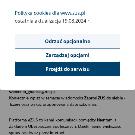
Polityka cookies dla www.zus.pl
Rodzaj wydarzenia
ostatnia aktualizacja 19.08.2024 r.
Szkolenia
Obszar merytoryczny
Odrzuć opcjonalne
Płatnicy, ubezpieczeni, świadczeniobiorcy
Zarządzaj opcjami
Opis wydarzenia
Przejdź do serwisu
Szkolenie stacjonarne w siedzibie firmy, instytucji, urzędu.
Zgłoszenia przyjmujemy mailowo pod adresem
szkolenia_gdansk@zus.pl.
Koniecznie wpisz w temacie wiadomości
Zaproś ZUS do siebie -
Tczew
oraz wskaż proponowaną datę szkolenia.
Platforma eZUS to kanał komunikacji pomiędzy klientami a
Zakładem Ubezpieczeń Społecznych. Dzięki niemu większość
spraw załatwisz przez internet.