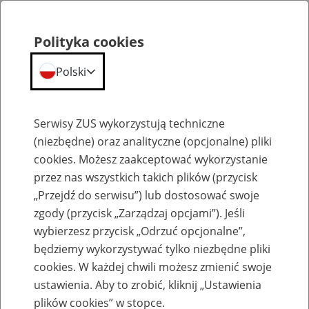
Polityka cookies
Polski
Menu
Szukaj
Serwisy ZUS wykorzystują techniczne
(niezbędne) oraz analityczne (opcjonalne) pliki
cookies. Możesz zaakceptować wykorzystanie
Szkolenia
przez nas wszystkich takich plików (przycisk
„Przejdź do serwisu”) lub dostosować swoje
zgody (przycisk „Zarządzaj opcjami”). Jeśli
wybierzesz przycisk „Odrzuć opcjonalne”,
będziemy wykorzystywać tylko niezbędne pliki
cookies. W każdej chwili możesz zmienić swoje
Zaproś ZUS do siebie: eZUS, wizyty
ustawienia. Aby to zrobić, kliknij „Ustawienia
rezerwowane, e-wizyty, Aktywni 50+
plików cookies” w stopce.