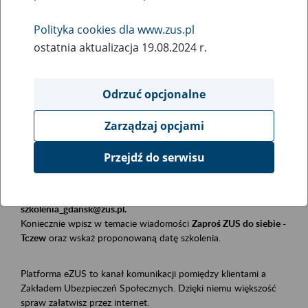
Polityka cookies dla www.zus.pl
Rodzaj wydarzenia
ostatnia aktualizacja 19.08.2024 r.
Szkolenia
Obszar merytoryczny
Odrzuć opcjonalne
Płatnicy, ubezpieczeni, świadczeniobiorcy
Zarządzaj opcjami
Opis wydarzenia
Przejdź do serwisu
Szkolenie stacjonarne w siedzibie firmy, instytucji, urzędu.
Zgłoszenia przyjmujemy mailowo pod adresem
szkolenia_gdansk@zus.pl.
Koniecznie wpisz w temacie wiadomości
Zaproś ZUS do siebie -
Tczew
oraz wskaż proponowaną datę szkolenia.
Platforma eZUS to kanał komunikacji pomiędzy klientami a
Zakładem Ubezpieczeń Społecznych. Dzięki niemu większość
spraw załatwisz przez internet.