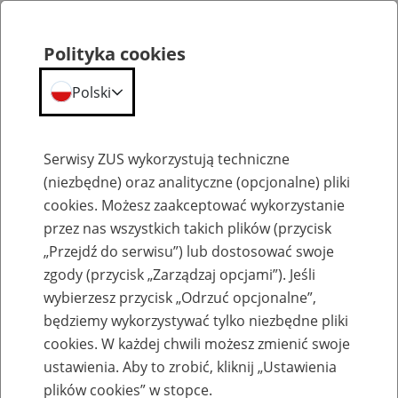
Polityka cookies
Polski
Menu
Szukaj
Serwisy ZUS wykorzystują techniczne
(niezbędne) oraz analityczne (opcjonalne) pliki
cookies. Możesz zaakceptować wykorzystanie
Szkolenia
przez nas wszystkich takich plików (przycisk
„Przejdź do serwisu”) lub dostosować swoje
zgody (przycisk „Zarządzaj opcjami”). Jeśli
wybierzesz przycisk „Odrzuć opcjonalne”,
będziemy wykorzystywać tylko niezbędne pliki
cookies. W każdej chwili możesz zmienić swoje
Zaproś ZUS do siebie: eZUS, wizyty
ustawienia. Aby to zrobić, kliknij „Ustawienia
rezerwowane, e-wizyty, Aktywni 50+
plików cookies” w stopce.