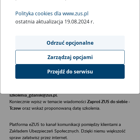
Polityka cookies dla www.zus.pl
Rodzaj wydarzenia
ostatnia aktualizacja 19.08.2024 r.
Szkolenia
Obszar merytoryczny
Odrzuć opcjonalne
Płatnicy, ubezpieczeni, świadczeniobiorcy
Zarządzaj opcjami
Opis wydarzenia
Przejdź do serwisu
Szkolenie stacjonarne w siedzibie firmy, instytucji, urzędu.
Zgłoszenia przyjmujemy mailowo pod adresem
szkolenia_gdansk@zus.pl.
Koniecznie wpisz w temacie wiadomości
Zaproś ZUS do siebie -
Tczew
oraz wskaż proponowaną datę szkolenia.
Platforma eZUS to kanał komunikacji pomiędzy klientami a
Zakładem Ubezpieczeń Społecznych. Dzięki niemu większość
spraw załatwisz przez internet.