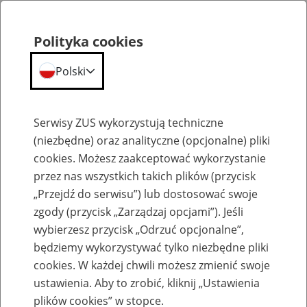
Polityka cookies
Polski
Menu
Szukaj
Serwisy ZUS wykorzystują techniczne
(niezbędne) oraz analityczne (opcjonalne) pliki
cookies. Możesz zaakceptować wykorzystanie
Szkolenia
przez nas wszystkich takich plików (przycisk
„Przejdź do serwisu”) lub dostosować swoje
zgody (przycisk „Zarządzaj opcjami”). Jeśli
wybierzesz przycisk „Odrzuć opcjonalne”,
będziemy wykorzystywać tylko niezbędne pliki
cookies. W każdej chwili możesz zmienić swoje
Zaproś ZUS do siebie: eZUS, wizyty
ustawienia. Aby to zrobić, kliknij „Ustawienia
rezerwowane, e-wizyty, Aktywni 50+
plików cookies” w stopce.