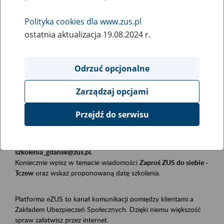
Polityka cookies dla www.zus.pl
Rodzaj wydarzenia
ostatnia aktualizacja 19.08.2024 r.
Szkolenia
Obszar merytoryczny
Odrzuć opcjonalne
Płatnicy, ubezpieczeni, świadczeniobiorcy
Zarządzaj opcjami
Opis wydarzenia
Przejdź do serwisu
Szkolenie stacjonarne w siedzibie firmy, instytucji, urzędu.
Zgłoszenia przyjmujemy mailowo pod adresem
szkolenia_gdansk@zus.pl.
Koniecznie wpisz w temacie wiadomości
Zaproś ZUS do siebie -
Tczew
oraz wskaż proponowaną datę szkolenia.
Platforma eZUS to kanał komunikacji pomiędzy klientami a
Zakładem Ubezpieczeń Społecznych. Dzięki niemu większość
spraw załatwisz przez internet.