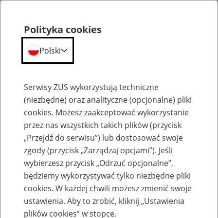
Polityka cookies
Polski
Menu
Szukaj
Serwisy ZUS wykorzystują techniczne
(niezbędne) oraz analityczne (opcjonalne) pliki
cookies. Możesz zaakceptować wykorzystanie
Szkolenia
przez nas wszystkich takich plików (przycisk
„Przejdź do serwisu”) lub dostosować swoje
zgody (przycisk „Zarządzaj opcjami”). Jeśli
wybierzesz przycisk „Odrzuć opcjonalne”,
będziemy wykorzystywać tylko niezbędne pliki
cookies. W każdej chwili możesz zmienić swoje
Zaproś ZUS do siebie: eZUS, wizyty
ustawienia. Aby to zrobić, kliknij „Ustawienia
rezerwowane, e-wizyty, Aktywni 50+
plików cookies” w stopce.