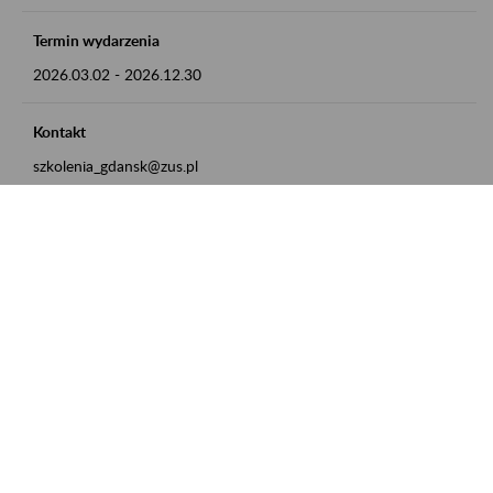
Termin wydarzenia
2026.03.02
-
2026.12.30
Kontakt
szkolenia_gdansk@zus.pl
Powrót do listy
Zamówienia publiczne
Oferty pracy w ZUS
Praktyki i staże w ZUS