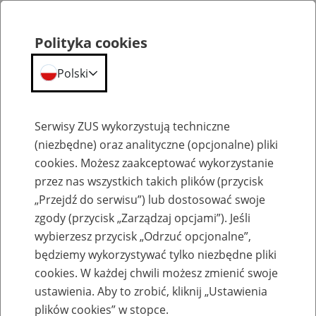
Polityka cookies
Polski
Menu
Szukaj
Serwisy ZUS wykorzystują techniczne
(niezbędne) oraz analityczne (opcjonalne) pliki
cookies. Możesz zaakceptować wykorzystanie
Szkolenia
przez nas wszystkich takich plików (przycisk
„Przejdź do serwisu”) lub dostosować swoje
zgody (przycisk „Zarządzaj opcjami”). Jeśli
wybierzesz przycisk „Odrzuć opcjonalne”,
będziemy wykorzystywać tylko niezbędne pliki
cookies. W każdej chwili możesz zmienić swoje
Zaproś ZUS do siebie: eZUS, wizyty
ustawienia. Aby to zrobić, kliknij „Ustawienia
rezerwowane, e-wizyty, Aktywni 50+
plików cookies” w stopce.