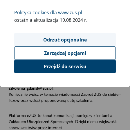
Polityka cookies dla www.zus.pl
Rodzaj wydarzenia
ostatnia aktualizacja 19.08.2024 r.
Szkolenia
Obszar merytoryczny
Odrzuć opcjonalne
Płatnicy, ubezpieczeni, świadczeniobiorcy
Zarządzaj opcjami
Opis wydarzenia
Przejdź do serwisu
Szkolenie stacjonarne w siedzibie firmy, instytucji, urzędu.
Zgłoszenia przyjmujemy mailowo pod adresem
szkolenia_gdansk@zus.pl.
Koniecznie wpisz w temacie wiadomości
Zaproś ZUS do siebie -
Tczew
oraz wskaż proponowaną datę szkolenia.
Platforma eZUS to kanał komunikacji pomiędzy klientami a
Zakładem Ubezpieczeń Społecznych. Dzięki niemu większość
spraw załatwisz przez internet.