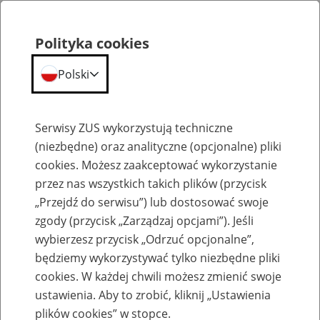
Polityka cookies
Polski
Menu
Szukaj
Serwisy ZUS wykorzystują techniczne
(niezbędne) oraz analityczne (opcjonalne) pliki
cookies. Możesz zaakceptować wykorzystanie
Szkolenia
przez nas wszystkich takich plików (przycisk
„Przejdź do serwisu”) lub dostosować swoje
zgody (przycisk „Zarządzaj opcjami”). Jeśli
wybierzesz przycisk „Odrzuć opcjonalne”,
będziemy wykorzystywać tylko niezbędne pliki
cookies. W każdej chwili możesz zmienić swoje
Zaproś ZUS do siebie: eZUS, wizyty
ustawienia. Aby to zrobić, kliknij „Ustawienia
rezerwowane, e-wizyty, Aktywni 50+
plików cookies” w stopce.