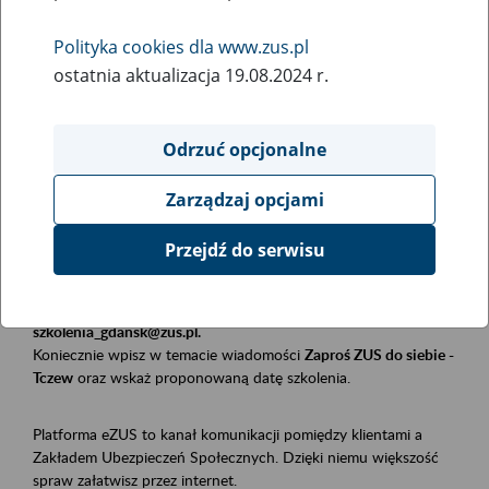
Polityka cookies dla www.zus.pl
Rodzaj wydarzenia
ostatnia aktualizacja 19.08.2024 r.
Szkolenia
Obszar merytoryczny
Odrzuć opcjonalne
Płatnicy, ubezpieczeni, świadczeniobiorcy
Zarządzaj opcjami
Opis wydarzenia
Przejdź do serwisu
Szkolenie stacjonarne w siedzibie firmy, instytucji, urzędu.
Zgłoszenia przyjmujemy mailowo pod adresem
szkolenia_gdansk@zus.pl.
Koniecznie wpisz w temacie wiadomości
Zaproś ZUS do siebie -
Tczew
oraz wskaż proponowaną datę szkolenia.
Platforma eZUS to kanał komunikacji pomiędzy klientami a
Zakładem Ubezpieczeń Społecznych. Dzięki niemu większość
spraw załatwisz przez internet.