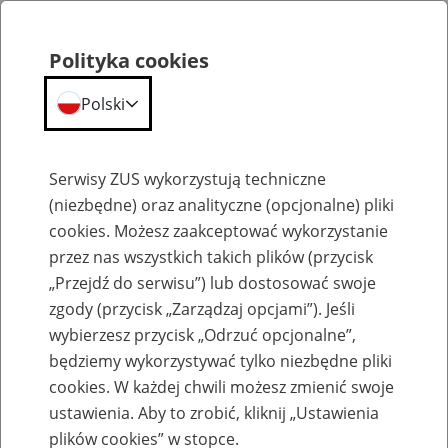
Polityka cookies
Polski
Menu
Szukaj
Serwisy ZUS wykorzystują techniczne
(niezbędne) oraz analityczne (opcjonalne) pliki
cookies. Możesz zaakceptować wykorzystanie
Szkolenia
przez nas wszystkich takich plików (przycisk
„Przejdź do serwisu”) lub dostosować swoje
zgody (przycisk „Zarządzaj opcjami”). Jeśli
wybierzesz przycisk „Odrzuć opcjonalne”,
będziemy wykorzystywać tylko niezbędne pliki
cookies. W każdej chwili możesz zmienić swoje
Zaproś ZUS do siebie: eZUS, wizyty
ustawienia. Aby to zrobić, kliknij „Ustawienia
rezerwowane, e-wizyty, Aktywni 50+
plików cookies” w stopce.