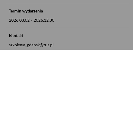
Termin wydarzenia
2026.03.02
-
2026.12.30
Kontakt
szkolenia_gdansk@zus.pl
Powrót do listy
Zamówienia publiczne
Oferty pracy w ZUS
Praktyki i staże w ZUS