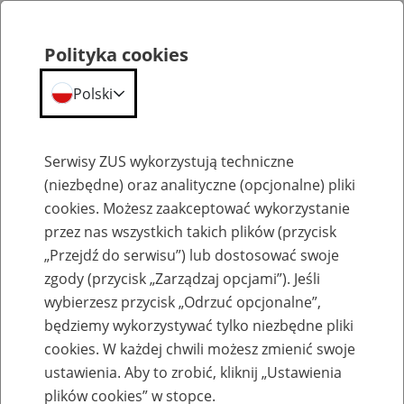
Polityka cookies
Polski
Menu
Szukaj
Serwisy ZUS wykorzystują techniczne
(niezbędne) oraz analityczne (opcjonalne) pliki
cookies. Możesz zaakceptować wykorzystanie
Szkolenia
przez nas wszystkich takich plików (przycisk
„Przejdź do serwisu”) lub dostosować swoje
zgody (przycisk „Zarządzaj opcjami”). Jeśli
wybierzesz przycisk „Odrzuć opcjonalne”,
będziemy wykorzystywać tylko niezbędne pliki
cookies. W każdej chwili możesz zmienić swoje
Zaproś ZUS do siebie: eZUS, wizyty
ustawienia. Aby to zrobić, kliknij „Ustawienia
rezerwowane, e-wizyty, Aktywni 50+
plików cookies” w stopce.