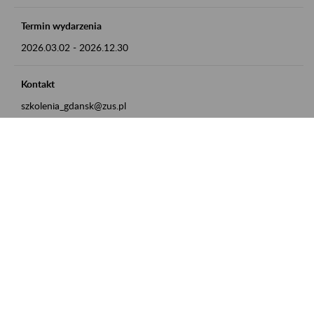
Termin wydarzenia
2026.03.02
-
2026.12.30
Kontakt
szkolenia_gdansk@zus.pl
Powrót do listy
Zamówienia publiczne
Oferty pracy w ZUS
Praktyki i staże w ZUS