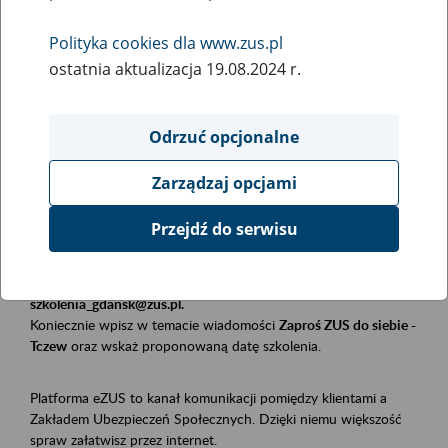
Polityka cookies dla www.zus.pl
Rodzaj wydarzenia
ostatnia aktualizacja 19.08.2024 r.
Szkolenia
Obszar merytoryczny
Odrzuć opcjonalne
Płatnicy, ubezpieczeni, świadczeniobiorcy
Zarządzaj opcjami
Opis wydarzenia
Przejdź do serwisu
Szkolenie stacjonarne w siedzibie firmy, instytucji, urzędu.
Zgłoszenia przyjmujemy mailowo pod adresem
szkolenia_gdansk@zus.pl.
Koniecznie wpisz w temacie wiadomości
Zaproś ZUS do siebie -
Tczew
oraz wskaż proponowaną datę szkolenia.
Platforma eZUS to kanał komunikacji pomiędzy klientami a
Zakładem Ubezpieczeń Społecznych. Dzięki niemu większość
spraw załatwisz przez internet.