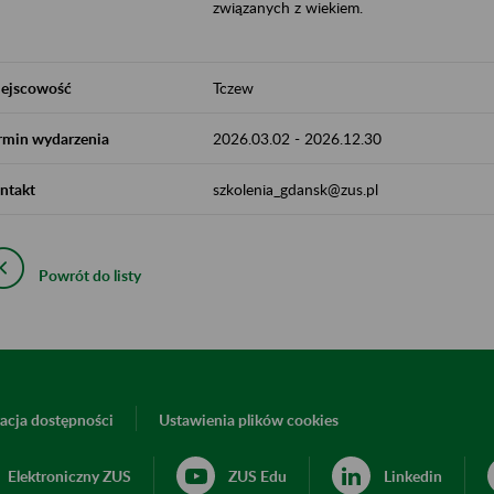
związanych z wiekiem.
ejscowość
Tczew
rmin wydarzenia
2026.03.02
-
2026.12.30
ntakt
szkolenia_gdansk@zus.pl
Powrót do listy
acja dostępności
Ustawienia plików cookies
Elektroniczny ZUS
ZUS Edu
Linkedin