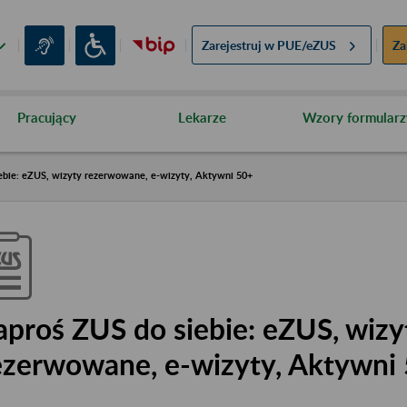
Zarejestruj w
PUE/eZUS
Za
Pracujący
Lekarze
Wzory formularz
ebie: eZUS, wizyty rezerwowane, e-wizyty, Aktywni 50+
aproś ZUS do siebie: eZUS, wizy
ezerwowane, e-wizyty, Aktywni