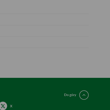
Do góry
X