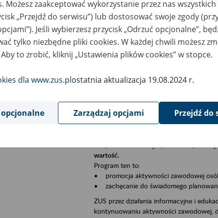
es. Możesz zaakceptować wykorzystanie przez nas wszystkich 
Jeśli jesteś płatnikiem składek (np. przeds
ycisk „Przejdź do serwisu”) lub dostosować swoje zgody (przy
• możesz skorzystać z aplikacji ePłatnik,
ubezpieczeń, wypełnisz i przekażesz dok
opcjami”). Jeśli wybierzesz przycisk „Odrzuć opcjonalne”, bę
ZUS;
ać tylko niezbędne pliki cookies. W każdej chwili możesz zm
• możesz złożyć wniosek o wydanie zaśw
 Aby to zrobić, kliknij „Ustawienia plików cookies” w stopce.
• masz dostęp do zwolnień lekarskich s
okies dla www.zus.pl
ostatnia aktualizacja 19.08.2024 r.
Jeśli jesteś świadczeniobiorcą:
• masz dostęp m.in. do formularza PIT 1
do formularza PIT 40A, czyli rocznego ob
 opcjonalne
Zarządzaj opcjami
Przejdź do 
• możesz zarezerwować wizytę;
• możesz też złożyć wniosek o zmianę 
Aktywni 50+ to inicjatywa, która pokazuje
wartość.
Program ten to:
• promocja aktywności zawodowej osób p
• zachęcanie do świadomego planowania 
ZUS przez działania informacyjne i eduka
kontynuowaniu aktywności zawodowej, d