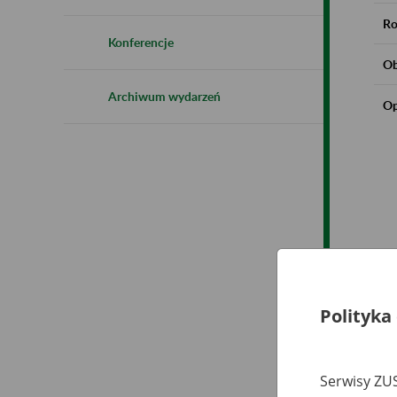
Ro
Konferencje
Ob
Archiwum wydarzeń
Op
Polityka
Serwisy ZUS