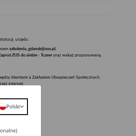
stytucji, urzędu.
resem
szkolenia_gdansk@zus.pl.
Zaproś ZUS do siebie - Tczew
oraz wskaż proponowaną
iędzy klientami a Zakładem Ubezpieczeń Społecznych.
zez internet.
udnionym):
ie w ZUS,
Polski
onta ubezpieczonego,
ekarza eZLA.
jonalne)