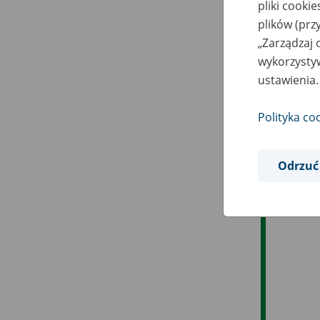
pliki cooki
plików (prz
„Zarządzaj 
wykorzystyw
ustawienia.
Polityka co
Odrzuć