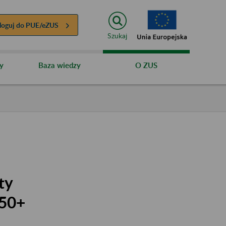
loguj do
PUE/eZUS
Szukaj
y
Baza wiedzy
O ZUS
ty
 50+