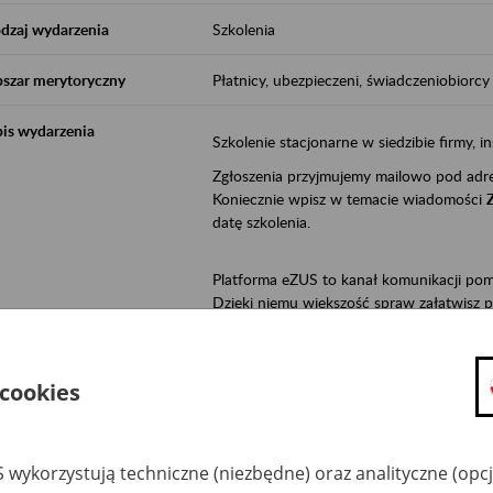
dzaj wydarzenia
Szkolenia
szar merytoryczny
Płatnicy, ubezpieczeni, świadczeniobiorcy
is wydarzenia
Szkolenie stacjonarne w siedzibie firmy, in
Zgłoszenia przyjmujemy mailowo pod ad
Koniecznie wpisz w temacie wiadomości
datę szkolenia.
Platforma eZUS to kanał komunikacji pom
Dzięki niemu większość spraw załatwisz pr
Jeśli jesteś osoba ubezpieczoną (np. zatr
• możesz sprawdzić swoje dane na konc
 cookies
• możesz wysłać wnioski do Zakładu,
• masz dostęp do informacji o stanie k
• masz dostęp do wystawionych przez l
 wykorzystują techniczne (niezbędne) oraz analityczne (opc