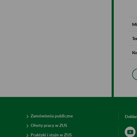
Mi
Te
Ko
Zamówienia publiczne
Deklar
Oferty pracy w ZUS
Praktyki i staże w ZUS