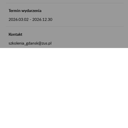
Termin wydarzenia
2026.03.02
-
2026.12.30
Kontakt
szkolenia_gdansk@zus.pl
Powrót do listy
Zamówienia publiczne
Oferty pracy w ZUS
Praktyki i staże w ZUS