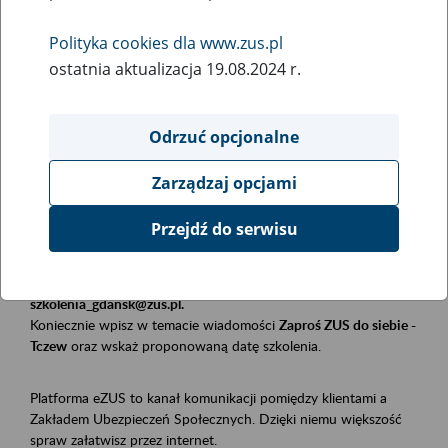
Polityka cookies dla www.zus.pl
Rodzaj wydarzenia
ostatnia aktualizacja 19.08.2024 r.
Szkolenia
Obszar merytoryczny
Odrzuć opcjonalne
Płatnicy, ubezpieczeni, świadczeniobiorcy
Zarządzaj opcjami
Opis wydarzenia
Przejdź do serwisu
Szkolenie stacjonarne w siedzibie firmy, instytucji, urzędu.
Zgłoszenia przyjmujemy mailowo pod adresem
szkolenia_gdansk@zus.pl.
Koniecznie wpisz w temacie wiadomości
Zaproś ZUS do siebie -
Tczew
oraz wskaż proponowaną datę szkolenia.
Platforma eZUS to kanał komunikacji pomiędzy klientami a
Zakładem Ubezpieczeń Społecznych. Dzięki niemu większość
spraw załatwisz przez internet.