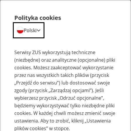
Polityka cookies
Polski
Menu
Szukaj
Serwisy ZUS wykorzystują techniczne
(niezbędne) oraz analityczne (opcjonalne) pliki
cookies. Możesz zaakceptować wykorzystanie
Szkolenia
przez nas wszystkich takich plików (przycisk
„Przejdź do serwisu”) lub dostosować swoje
zgody (przycisk „Zarządzaj opcjami”). Jeśli
wybierzesz przycisk „Odrzuć opcjonalne”,
będziemy wykorzystywać tylko niezbędne pliki
cookies. W każdej chwili możesz zmienić swoje
Zaproś ZUS do siebie: eZUS, wizyty
ustawienia. Aby to zrobić, kliknij „Ustawienia
rezerwowane, e-wizyty, Aktywni 50+
plików cookies” w stopce.