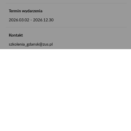
Termin wydarzenia
2026.03.02
-
2026.12.30
Kontakt
szkolenia_gdansk@zus.pl
Powrót do listy
Zamówienia publiczne
Oferty pracy w ZUS
Praktyki i staże w ZUS