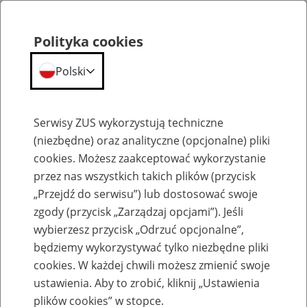
Polityka cookies
Polski
Menu
Szukaj
Serwisy ZUS wykorzystują techniczne
(niezbędne) oraz analityczne (opcjonalne) pliki
cookies. Możesz zaakceptować wykorzystanie
Szkolenia
przez nas wszystkich takich plików (przycisk
„Przejdź do serwisu”) lub dostosować swoje
zgody (przycisk „Zarządzaj opcjami”). Jeśli
wybierzesz przycisk „Odrzuć opcjonalne”,
będziemy wykorzystywać tylko niezbędne pliki
cookies. W każdej chwili możesz zmienić swoje
Zaproś ZUS do siebie: eZUS, wizyty
ustawienia. Aby to zrobić, kliknij „Ustawienia
rezerwowane, e-wizyty, Aktywni 50+
plików cookies” w stopce.