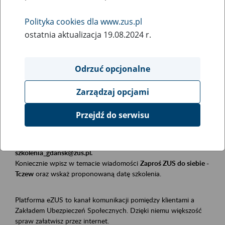
Polityka cookies dla www.zus.pl
Rodzaj wydarzenia
ostatnia aktualizacja 19.08.2024 r.
Szkolenia
Obszar merytoryczny
Odrzuć opcjonalne
Płatnicy, ubezpieczeni, świadczeniobiorcy
Zarządzaj opcjami
Opis wydarzenia
Przejdź do serwisu
Szkolenie stacjonarne w siedzibie firmy, instytucji, urzędu.
Zgłoszenia przyjmujemy mailowo pod adresem
szkolenia_gdansk@zus.pl.
Koniecznie wpisz w temacie wiadomości
Zaproś ZUS do siebie -
Tczew
oraz wskaż proponowaną datę szkolenia.
Platforma eZUS to kanał komunikacji pomiędzy klientami a
Zakładem Ubezpieczeń Społecznych. Dzięki niemu większość
spraw załatwisz przez internet.