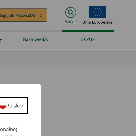
loguj do
PUE/eZUS
Szukaj
y
Baza wiedzy
O ZUS
Polski
ty
 50+
jonalne)