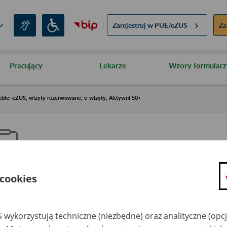
Zarejestruj w
PUE/eZUS
Za
Pracujący
Lekarze
Wzory formularz
ebie: eZUS, wizyty rezerwowane, e-wizyty, Aktywni 50+
 cookies
aproś ZUS do siebie: eZUS, wizy
ezerwowane, e-wizyty, Aktywni
 wykorzystują techniczne (niezbędne) oraz analityczne (opc