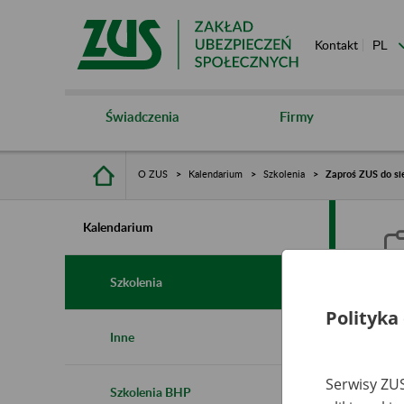
Kontakt
Świadczenia
Firmy
O ZUS
Kalendarium
Szkolenia
Zaproś ZUS do si
Kalendarium
Szkolenia
Polityka
Z
Inne
r
Serwisy ZUS
Szkolenia BHP