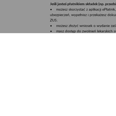
Jeśli jesteś płatnikiem składek (np. przeds
• możesz skorzystać z aplikacji ePłatnik,
ubezpieczeń, wypełnisz i przekażesz dok
ZUS;
• możesz złożyć wniosek o wydanie zaśw
• masz dostęp do zwolnień lekarskich s
Jeśli jesteś świadczeniobiorcą:
• masz dostęp m.in. do formularza PIT 1
do formularza PIT 40A, czyli rocznego ob
• możesz zarezerwować wizytę;
• możesz też złożyć wniosek o zmianę 
Aktywni 50+ to inicjatywa, która pokazuje
wartość.
Program ten to:
• promocja aktywności zawodowej osób p
• zachęcanie do świadomego planowania 
ZUS przez działania informacyjne i eduka
kontynuowaniu aktywności zawodowej, d