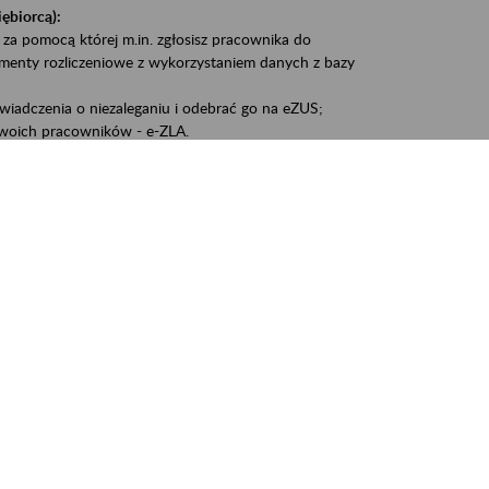
iębiorcą):
 za pomocą której m.in. zgłosisz pracownika do
umenty rozliczeniowe z wykorzystaniem danych z bazy
iadczenia o niezaleganiu i odebrać go na eZUS;
woich pracowników - e-ZLA.
1A, czyli informacji o dochodach uzyskanych od ZUS lub
liczenia podatku przez ZUS;
swoich danych.
, że wiek jest atutem, a doświadczenie ma realną
o pięćdziesiątym roku życia;
kariery i przyszłych świadczeń.
cyjne wspiera osoby dojrzałe w podejmowaniu i
baniu o zdrowie oraz przełamywaniu stereotypów