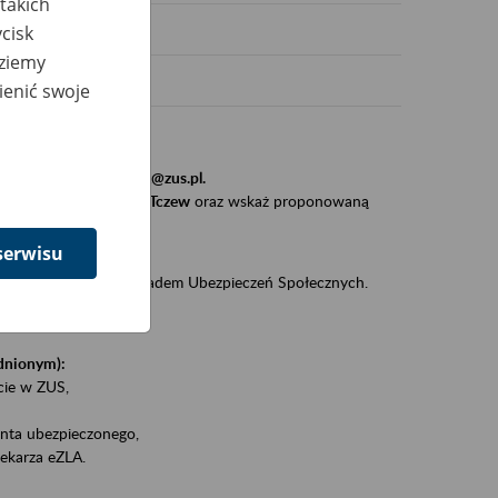
takich
cisk
dziemy
ienić swoje
stytucji, urzędu.
resem
szkolenia_gdansk@zus.pl.
Zaproś ZUS do siebie - Tczew
oraz wskaż proponowaną
serwisu
iędzy klientami a Zakładem Ubezpieczeń Społecznych.
zez internet.
udnionym):
ie w ZUS,
onta ubezpieczonego,
ekarza eZLA.