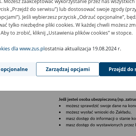
es. Możesz zaakceptować wykorzystanie przez nas wszystkich 
dzaj wydarzenia
Szkolenia
ycisk „Przejdź do serwisu”) lub dostosować swoje zgody (przy
opcjami”). Jeśli wybierzesz przycisk „Odrzuć opcjonalne”, bę
szar merytoryczny
Płatnicy, ubezpieczeni, świadczeniobiorcy
ać tylko niezbędne pliki cookies. W każdej chwili możesz zm
 Aby to zrobić, kliknij „Ustawienia plików cookies” w stopce.
is wydarzenia
Szkolenie stacjonarne w siedzibie firmy, in
okies dla www.zus.pl
ostatnia aktualizacja 19.08.2024 r.
Zgłoszenia przyjmujemy mailowo pod ad
Koniecznie wpisz w temacie wiadomości
datę szkolenia.
 opcjonalne
Zarządzaj opcjami
Przejdź do 
Platforma eZUS to kanał komunikacji pom
Dzięki niemu większość spraw załatwisz pr
Jeśli jesteś osoba ubezpieczoną (np. zatr
• możesz sprawdzić swoje dane na konc
• możesz wysłać wnioski do Zakładu,
• masz dostęp do informacji o stanie k
• masz dostęp do wystawionych przez l